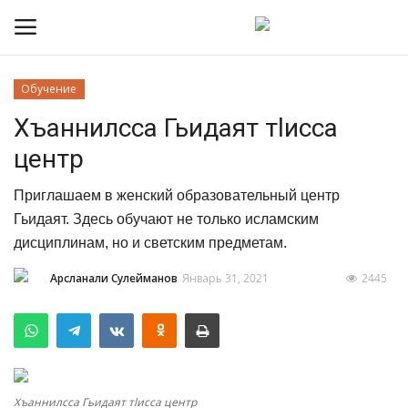
Обучение
Хъаннилсса Гьидаят тlисса
Контакты
центр
О портале
Приглашаем в женский образовательный центр
Помочь порталу
Гьидаят. Здесь обучают не только исламским
дисциплинам, но и светским предметам.
Наша Команда
Арсланали Сулейманов
Январь 31, 2021
2445
Новости Лакии
Время намаза
Интервью
Хъаннилсса Гьидаят тlисса центр