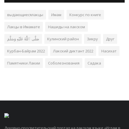
выдающиесялакцы
Имам
Конкурс по книге
Лакцы в Имамате
Нашиды на лакском
صَلَّى ٱللَّٰهُ عَلَيْهِ وَسَلَّمَ
Кулинский район
Зикру
Друг
Курбан-Байрам 2022
Лакский диктант 2022
Насихат
Памятники Лакии
Соболезнования
Садака
Духовно-просветительский портал на лакском языке «Ислам в