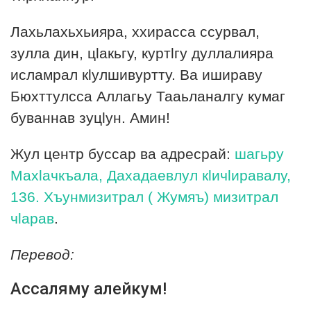
Лахьлахьхьияра, ххирасса ссурвал,
зулла дин, цlакьгу, куртlгу дуллалияра
исламрал кlулшивуртту. Ва ишираву
Бюхттулсса Аллагьу Тааьланалгу кумаг
буваннав зуцlун. Амин!
Жул центр буссар ва адресрай:
шагьру
Махlачкъала, Дахадаевлул кlичlиравалу,
136. Хъунмизитрал ( Жумяъ) мизитрал
чlарав
.
Перевод:
Ассаляму алейкум!