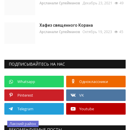
Арсланали Сулейманов
Декабрь 23, 2021
49
Хафиз священного Корана
Арсланали Сулейманов
Октябрь 19, 2023
45
ПОДПИСЫВАЙТЕСЬ НА НАС
Whatsapp
Одноклассники
Pinterest
VK
Telegram
Youtube
Лакский район
РЕКОМЕНДУЕМЫЕ ПОСТЫ