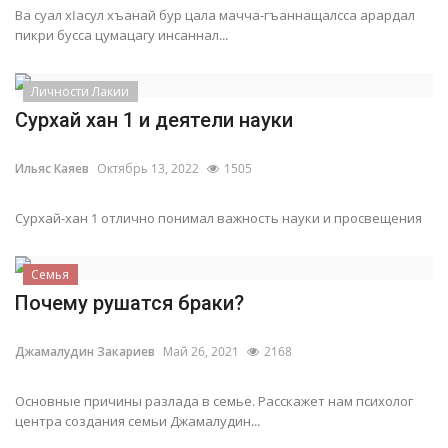
Ва суал хIасул хъанай бур цала мачча-гъаннащалсса арардал
пикри бусcа цумацагу инсаннал...
Личности Лакии
Сурхай хан 1 и деятели науки
Ильяс Каяев
Октябрь 13, 2022
1505
Сурхай-хан 1 отлично понимал важность науки и просвещения
Семья
Почему рушатся браки?
Джамалудин Закариев
Май 26, 2021
2168
Основные причины разлада в семье. Расскажет нам психолог
центра создания семьи Джамалудин...