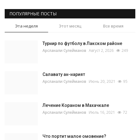
ПОПУЛЯРНЫЕ ПОСТЫ
Эта неделя
Этот месяц
Все время
Турнир по футболу в Лакском районе
Арсланали Сулейманов
Август 2, 2026
249
Салавату ан-нарият
Арсланали Сулейманов
Июнь 20, 2021
95
Лечение Кораном в Махачкале
Арсланали Сулейманов
Июль 16, 2021
72
Что портит малое омовение?