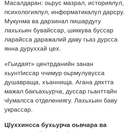
Масалдаран: оьрус мазрал, историялул,
психологиялул, информатикалул дарсру.
Мукунма ва дарзинал пишардугу
лахьхьин бувайссар, шиккува буссар
ларайсса даражалий даву гьаз дурсса
янна дуруххай цех.
«Гьидаят» центрданийн занан
хьунтlиссар ччимур оьрмулувусса
душавраща, хъаннища. Агана дяхтта
мажал бакъахьурча, дуссар гьанттайн
чlумалсса отделениягу. Лахьхьин баву
украссар.
Цlуххинсса бухьурча оьвчара ва