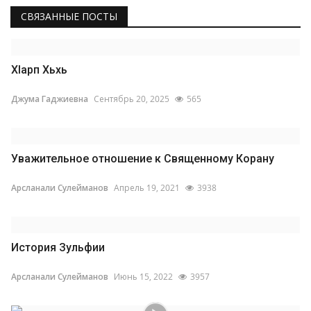
СВЯЗАННЫЕ ПОСТЫ
Хlарп Хьхь
Джума Гаджиевна
Сентябрь 20, 2025
565
Уважительное отношение к Священному Корану
Арсланали Сулейманов
Апрель 19, 2021
3938
История Зульфии
Арсланали Сулейманов
Июнь 15, 2022
3957