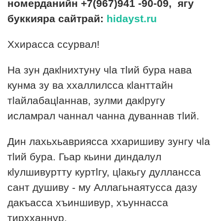
номерданийн +7(967)941 -90-09, ягу
буккияра сайтрай:
hidayst.ru
Ххирасса ссурвал!
На зун дакlнихтуну чlа тlий бура нава
кунма зу ва ххаллилсса кlанттайн
тlайлабацlаннав, зулми дакlругу
исламрал чаннал чанна дуваннав тlий.
Дин лахьхьавриясса ххаришиву зунгу чlа
тlий бура. Гьар кьини диндалул
кlулшивуртту куртlгу, цlакьгу дуллансса
сант душиву - му Аллагьнаятусса дазу
дакъасса хъиншивур, хъуннасса
тирхханнур.