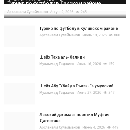
Турнир по футболу в Лакском районе
Арсланали Сулейманов
Август 2, 2026
245
Турнир по футболу в Кулинском районе
Арсланали Сулейманов
Июль 19, 2026
866
Шейх Таха аль-Халиди
Мухаммад Гаджиев
Июль 16, 2026
159
Шейх Абу `Убайда Гъази-Гъумукский
Мухаммад Гаджиев
Июнь 27, 2026
347
Лакский джамаат посетил Муфтия
Дагестана
Арсланали Сулейманов
Июнь 4, 2026
449