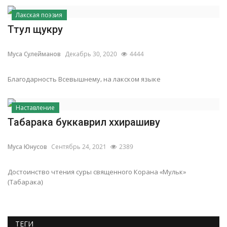
Лакская поэзия
Ттул щукру
Муса Сулейманов
Декабрь 30, 2020
4444
Благодарность Всевышнему, на лакском языке
Наставление
Табарака буккаврил ххирашиву
Муса Юнусов
Сентябрь 24, 2021
2389
Достоинство чтения суры священного Корана «Мульк‎»‎
(Табарака)
ТЕГИ