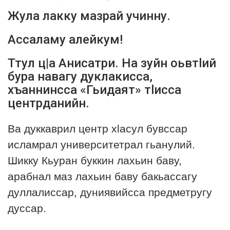
Жула лакку мазрай учинну.
Наставление
Ассаламу алейкум!
Обучение
Ттул ц|а Анисатри. На зуйн оьвтlий
бура навагу дуклакисса,
Семья
хъаннинсса «Гьидаят» тlисса
центрданийн.
История лакцев
Книги
Ва дуккаврил центр хlасул бувссар
исламрал университетрал гьанулий.
Шикку Кьуран буккин лахьин баву,
арабнал маз лахьин баву бакьассагу
дуллалиссар, дуниявийсса предметругу
дуссар.