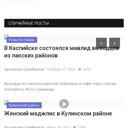
СЛУЧАЙНЫЕ ПОСТЫ
Новости Лакии
В Каспийске состоялся мавлид выходцев
из лакских районов
Арсланали Сулейманов
Октябрь 17, 2021
2454
Выходцы из лакских районов собрались в кафе «‎Нур»‎ города
Каспийска. Фото с мавлида
Кулинский район
Женский маджлис в Кулинском районе
Арсланали Сулейманов
Июль 19, 2022
1769