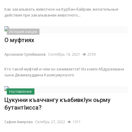
Как закалывать животное на Курбан-байрам, желательные
действия при закалывании животного...
История лакцев
О муфтиях
Арсланали Сулейманов
Сентябрь 18, 2021
2559
Кто такой муфтий и чем он занимается? Из книги Абдурахмана
сына Джамалуддина Казикумухского
Наставление
Цукунни къаччангу къабивкIун оьрму
бутантIисса?
Сафия Амирова
Октябрь 27, 2022
1311