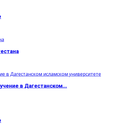
е
гестана
учение в Дагестанском...
е