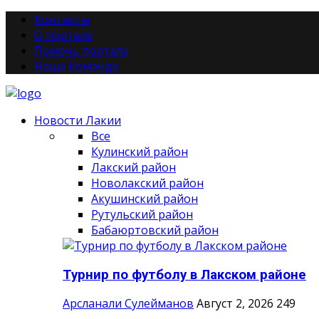
Контакты
О портале
Помочь порталу
Наша Команда
Новости Лакии
Все
Кулинский район
Лакский район
Новолакский район
Акушинский район
Рутульский район
Бабаюртовский район
Турнир по футболу в Лакском районе
Арсланали Сулейманов
Август 2, 2026
249