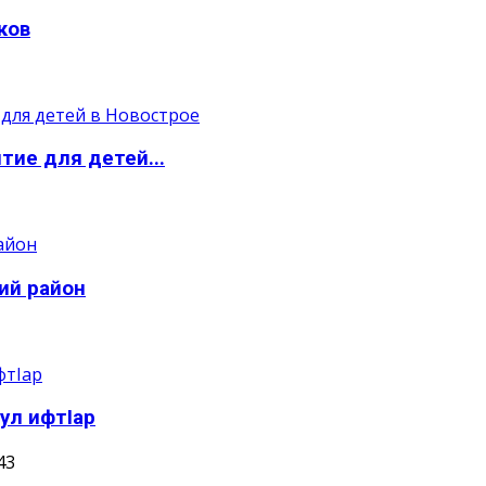
ков
тие для детей...
ий район
ул ифтIар
43