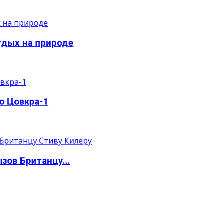
тдых на природе
о Цовкра-1
зов Британцу...