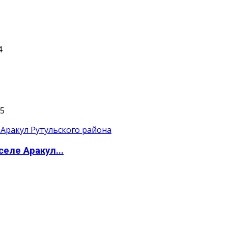
4
5
еле Аракул...