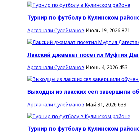
Турнир по футболу в Кулинском район
Арсланали Сулейманов
Июль 19, 2026
871
Лакский джамаат посетил Муфтия Да
Арсланали Сулейманов
Июнь 4, 2026
453
Выходцы из лакских сел завершили об
Арсланали Сулейманов
Май 31, 2026
633
Турнир по футболу в Кулинском район