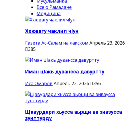
Мусульманка
Все о Рамадане
Медицина
Ххювагу чаклил чIун
Газета Ас-Салам на лакском
Апрель 23, 2026
385
Иман цIакь дувансса давуртту
Иса Омаров
Апрель 22, 2026
356
Щавурдари хьусса аьрщи ва зивзусса
зунттурду