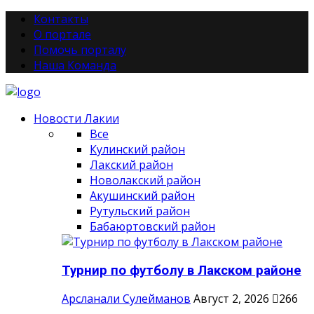
Контакты
О портале
Помочь порталу
Наша Команда
Новости Лакии
Все
Кулинский район
Лакский район
Новолакский район
Акушинский район
Рутульский район
Бабаюртовский район
Турнир по футболу в Лакском районе
Арсланали Сулейманов
Август 2, 2026
266