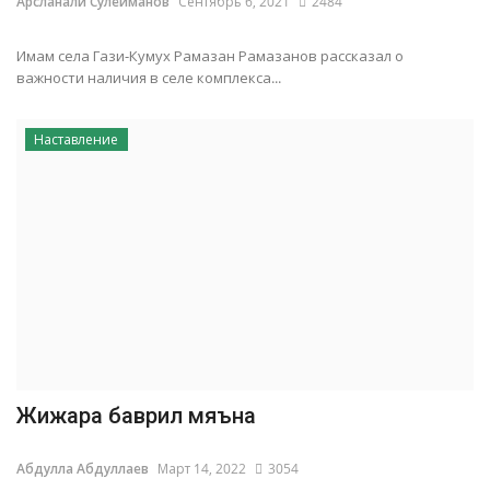
Арсланали Сулейманов
Сентябрь 6, 2021
2484
Имам села Гази-Кумух Рамазан Рамазанов рассказал о
важности наличия в селе комплекса...
Наставление
Жижара баврил мяъна
Абдулла Абдуллаев
Март 14, 2022
3054