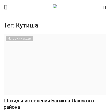
Тег:
Кутиша
Контакты
История лакцев
О портале
Помочь порталу
Наша Команда
Новости Лакии
Время намаза
Шахиды из селения Багикла Лакского
района
Интервью