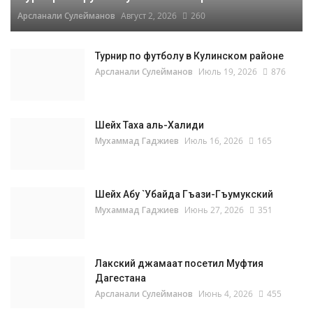
Арсланали Сулейманов
Август 2, 2026
260
Турнир по футболу в Кулинском районе
Арсланали Сулейманов
Июль 19, 2026
876
Шейх Таха аль-Халиди
Мухаммад Гаджиев
Июль 16, 2026
165
Шейх Абу `Убайда Гъази-Гъумукский
Мухаммад Гаджиев
Июнь 27, 2026
351
Лакский джамаат посетил Муфтия
Дагестана
Арсланали Сулейманов
Июнь 4, 2026
455