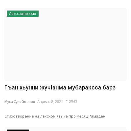
Лакская поэзия
Гъан хьунни жучIанма мубараксса барз
Муса Сулейманов
Апрель 8, 2021
2543
Стихотворение на лакском языке про месяц Рамадан