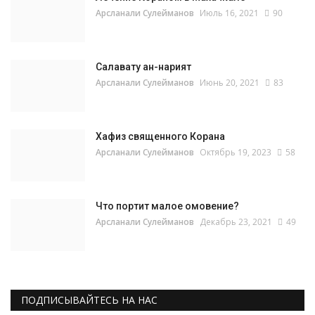
Арсланали Сулейманов
Июль 16, 2021
90
Салавату ан-нарият
Арсланали Сулейманов
Июнь 20, 2021
83
Хафиз священного Корана
Арсланали Сулейманов
Октябрь 19, 2023
58
Что портит малое омовение?
Арсланали Сулейманов
Декабрь 23, 2021
49
ПОДПИСЫВАЙТЕСЬ НА НАС