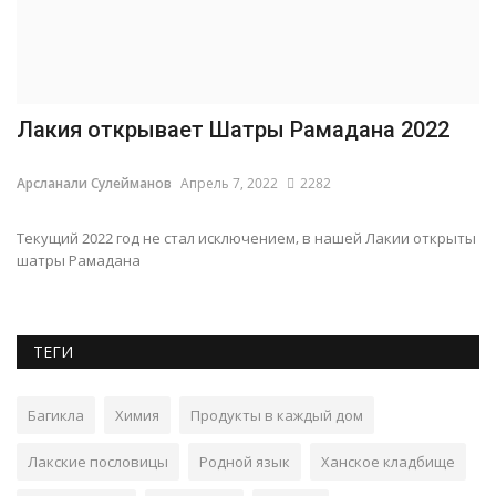
Лакия открывает Шатры Рамадана 2022
Арсланали Сулейманов
Апрель 7, 2022
2282
Текущий 2022 год не стал исключением, в нашей Лакии открыты
шатры Рамадана
ТЕГИ
Багикла
Химия
Продукты в каждый дом
Лакские пословицы
Родной язык
Ханское кладбище