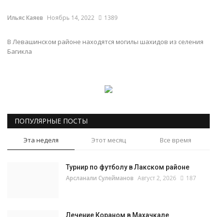
Ильяс Каяев
Ноябрь 14, 2022
1389
Наставление
В Левашинском районе находятся могилы шахидов из селения
Обучение
Багикла
Семья
История лакцев
Книги
ПОПУЛЯРНЫЕ ПОСТЫ
Эта неделя
Этот месяц
Все время
Турнир по футболу в Лакском районе
Арсланали Сулейманов
Август 2, 2026
187
Лечение Кораном в Махачкале