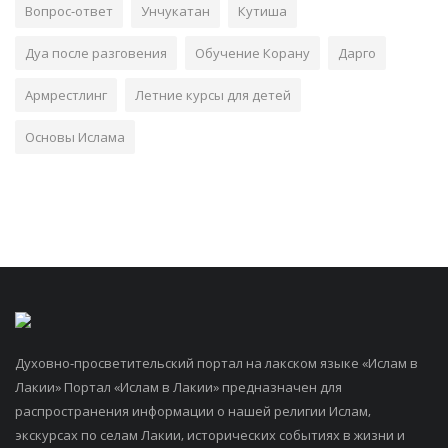
Вопрос-ответ
Унчукатан
Кутиша
Дуа после разговения
Обучение Корану
Дарго
Армрестлинг
Летние курсы для детей
Основы Ислама
Духовно-просветительский портал на лакском языке «Ислам в
Лакии» Портал «Ислам в Лакии» предназначен для
распространения информации о нашей религии Ислам,
экскурсах по селам Лакии, исторических событиях в жизни и