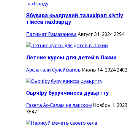
Ябувара кьадрулий талихlрал кlутlу
тlисса лахlзарду
Патимат Рамазанова
Август 31, 2024
2294
Летние курсы для детей в Лакии
Арсланали Сулейманов
Июнь 14, 2024
2402
ОьрчIру буруччинсса дуаьртту
Газета Ас-Салам на лакском
Ноябрь 1, 2023
3547