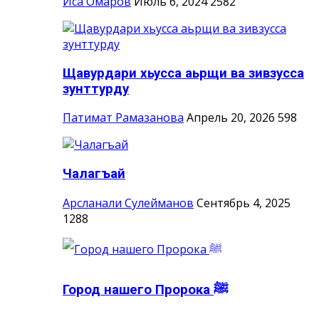
Иса Омаров
Июль 6, 2024
2582
Щавурдари хьусса аьрщи ва зивзусса
зунттурду
Патимат Рамазанова
Апрель 20, 2026
598
Чалагъай
Арсланали Сулейманов
Сентябрь 4, 2025
1288
Город нашего Пророка ‎ﷺ