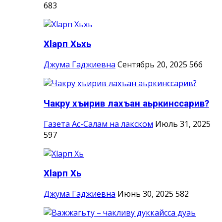
683
Хlарп Хьхь
Джума Гаджиевна
Сентябрь 20, 2025
566
Чакру хъирив лахъан аьркинссарив?
Газета Ас-Салам на лакском
Июль 31, 2025
597
Хlарп Хь
Джума Гаджиевна
Июнь 30, 2025
582