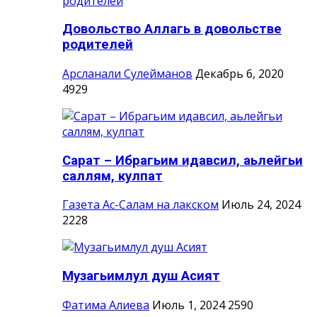
Довольство Аллагь в довольстве
родителей
Арсланали Сулейманов
Декабрь 6, 2020
4929
Сарат – Ибрагьим идавсил, аьлейгьи
саллям, кулпат
Газета Ас-Салам на лакском
Июль 24, 2024
2228
Музагьимлул душ Асият
Фатима Алиева
Июль 1, 2024
2590