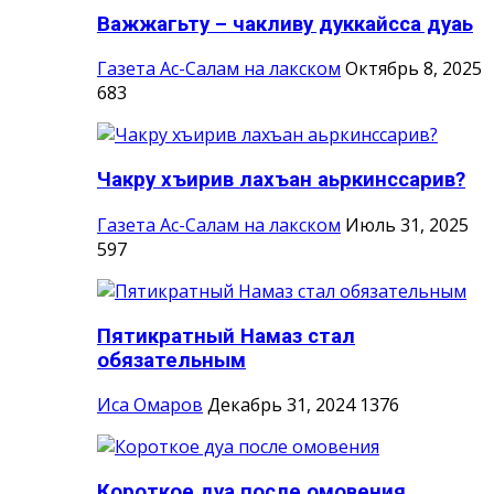
Важжагьту – чакливу дуккайсса дуаь
Газета Ас-Салам на лакском
Октябрь 8, 2025
683
Чакру хъирив лахъан аьркинссарив?
Газета Ас-Салам на лакском
Июль 31, 2025
597
Пятикратный Намаз стал
обязательным
Иса Омаров
Декабрь 31, 2024
1376
Короткое дуа после омовения