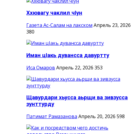
Ххювагу чаклил чIун
Газета Ас-Салам на лакском
Апрель 23, 2026
380
Иман цIакь дувансса давуртту
Иса Омаров
Апрель 22, 2026
353
Щавурдари хьусса аьрщи ва зивзусса
зунттурду
Патимат Рамазанова
Апрель 20, 2026
598