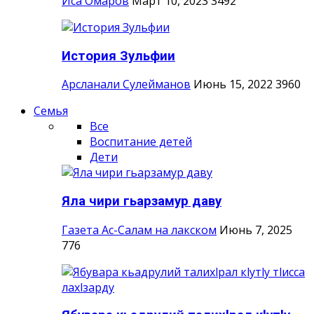
Иса Омаров
Март 10, 2023
3492
История Зульфии
Арсланали Сулейманов
Июнь 15, 2022
3960
Семья
Все
Воспитание детей
Дети
Яла чири гьарзамур даву
Газета Ас-Салам на лакском
Июнь 7, 2025
776