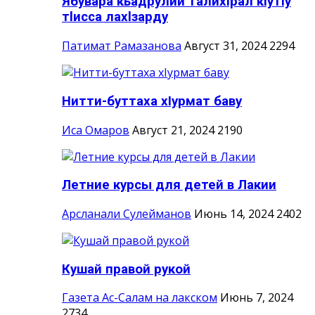
Ябувара кьадрулий талихlрал кlутlу
тlисса лахlзарду
Патимат Рамазанова
Август 31, 2024
2294
Нитти-буттаха хIурмат баву
Иса Омаров
Август 21, 2024
2190
Летние курсы для детей в Лакии
Арсланали Сулейманов
Июнь 14, 2024
2402
Кушай правой рукой
Газета Ас-Салам на лакском
Июнь 7, 2024
2734