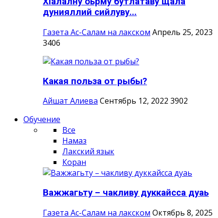
ХIалалну оьрму бутлатаву щала
дунияллий сийлуву...
Газета Ас-Салам на лакском
Апрель 25, 2023
3406
Какая польза от рыбы?
Айшат Алиева
Сентябрь 12, 2022
3902
Обучение
Все
Намаз
Лакский язык
Коран
Важжагьту – чакливу дуккайсса дуаь
Газета Ас-Салам на лакском
Октябрь 8, 2025