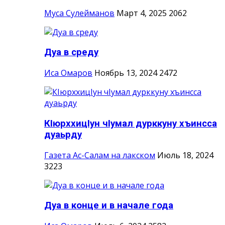
Муса Сулейманов
Март 4, 2025
2062
Дуа в среду
Иса Омаров
Ноябрь 13, 2024
2472
КIюрххицIун чIумал дурккуну хъинсса
дуаьрду
Газета Ас-Салам на лакском
Июль 18, 2024
3223
Дуа в конце и в начале года