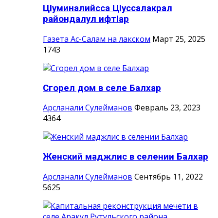
ЦIуминалийсса ЦIуссалакрал
райондалул ифтIар
Газета Ас-Салам на лакском
Март 25, 2025
1743
Сгорел дом в селе Балхар
Арсланали Сулейманов
Февраль 23, 2023
4364
Женский маджлис в селении Балхар
Арсланали Сулейманов
Сентябрь 11, 2022
5625