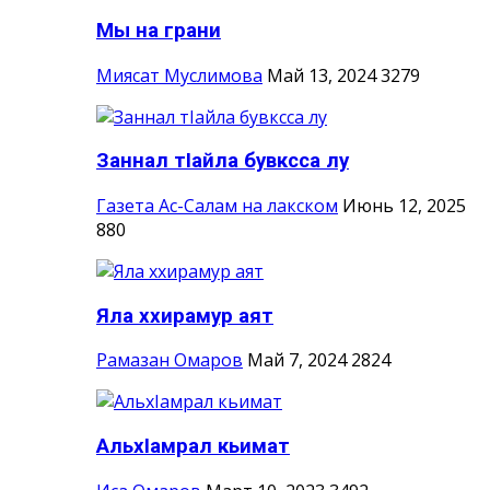
Мы на грани
Миясат Муслимова
Май 13, 2024
3279
Заннал тIайла бувксса лу
Газета Ас-Салам на лакском
Июнь 12, 2025
880
Яла ххирамур аят
Рамазан Омаров
Май 7, 2024
2824
АльхIамрал кьимат