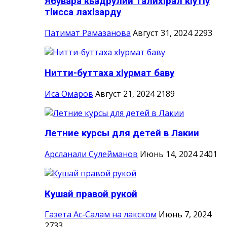
Ябувара кьадрулий талихlрал кlутlу
тlисса лахlзарду
Патимат Рамазанова
Август 31, 2024
2293
Нитти-буттаха хIурмат баву
Иса Омаров
Август 21, 2024
2189
Летние курсы для детей в Лакии
Арсланали Сулейманов
Июнь 14, 2024
2401
Кушай правой рукой
Газета Ас-Салам на лакском
Июнь 7, 2024
2733