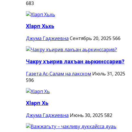
683
Хlарп Хьхь
Джума Гаджиевна
Сентябрь 20, 2025
566
Чакру хъирив лахъан аьркинссарив?
Газета Ас-Салам на лакском
Июль 31, 2025
596
Хlарп Хь
Джума Гаджиевна
Июнь 30, 2025
582