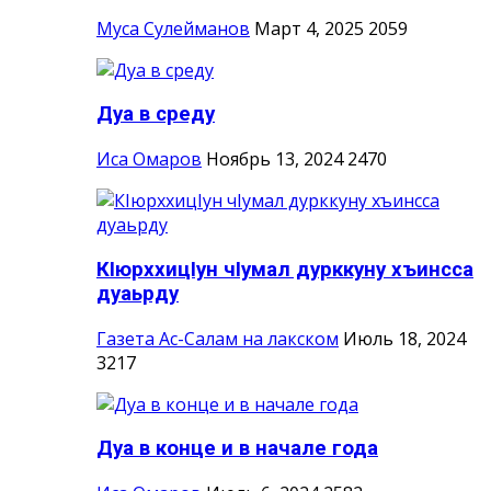
Муса Сулейманов
Март 4, 2025
2059
Дуа в среду
Иса Омаров
Ноябрь 13, 2024
2470
КIюрххицIун чIумал дурккуну хъинсса
дуаьрду
Газета Ас-Салам на лакском
Июль 18, 2024
3217
Дуа в конце и в начале года