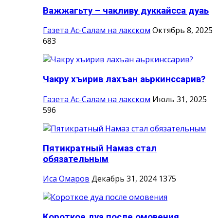
Важжагьту – чакливу дуккайсса дуаь
Газета Ас-Салам на лакском
Октябрь 8, 2025
683
Чакру хъирив лахъан аьркинссарив?
Газета Ас-Салам на лакском
Июль 31, 2025
596
Пятикратный Намаз стал
обязательным
Иса Омаров
Декабрь 31, 2024
1375
Короткое дуа после омовения