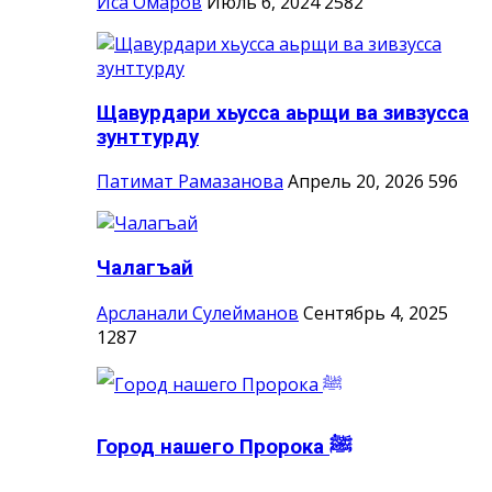
Иса Омаров
Июль 6, 2024
2582
Щавурдари хьусса аьрщи ва зивзусса
зунттурду
Патимат Рамазанова
Апрель 20, 2026
596
Чалагъай
Арсланали Сулейманов
Сентябрь 4, 2025
1287
Город нашего Пророка ‎ﷺ