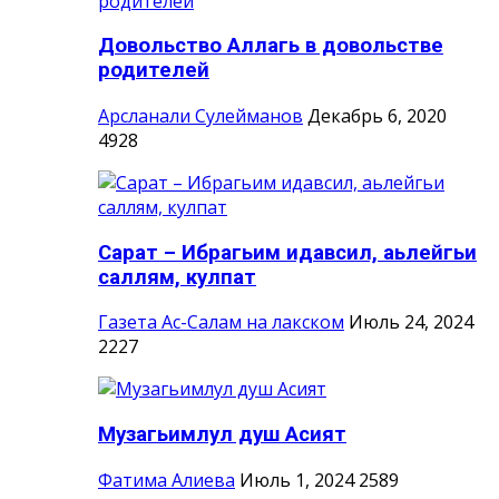
Довольство Аллагь в довольстве
родителей
Арсланали Сулейманов
Декабрь 6, 2020
4928
Сарат – Ибрагьим идавсил, аьлейгьи
саллям, кулпат
Газета Ас-Салам на лакском
Июль 24, 2024
2227
Музагьимлул душ Асият
Фатима Алиева
Июль 1, 2024
2589