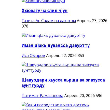
Ххювагу чаклил чIун
Газета Ас-Салам на лакском
Апрель 23, 2026
376
Иман цIакь дувансса давуртту
Иса Омаров
Апрель 22, 2026
353
Щавурдари хьусса аьрщи ва зивзусса
зунттурду
Патимат Рамазанова
Апрель 20, 2026
596