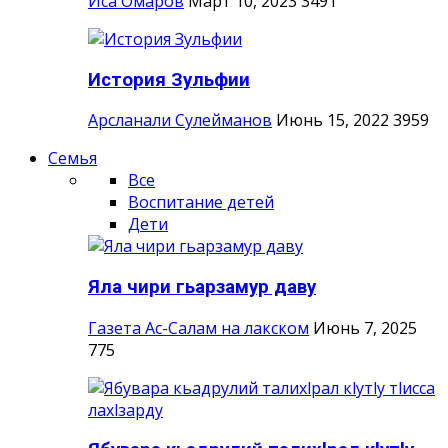
Иса Омаров
Март 10, 2023
3491
История Зульфии
Арсланали Сулейманов
Июнь 15, 2022
3959
Семья
Все
Воспитание детей
Дети
Яла чири гьарзамур даву
Газета Ас-Салам на лакском
Июнь 7, 2025
775