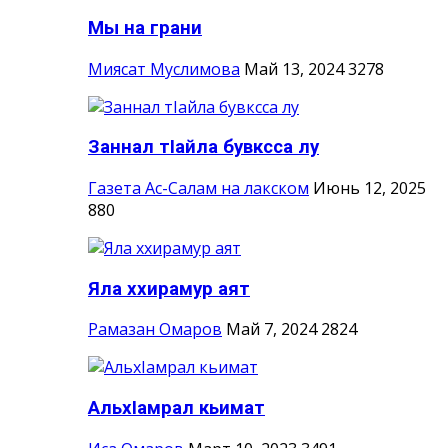
Мы на грани
Миясат Муслимова
Май 13, 2024
3278
Заннал тIайла бувксса лу
Газета Ас-Салам на лакском
Июнь 12, 2025
880
Яла ххирамур аят
Рамазан Омаров
Май 7, 2024
2824
АльхIамрал кьимат