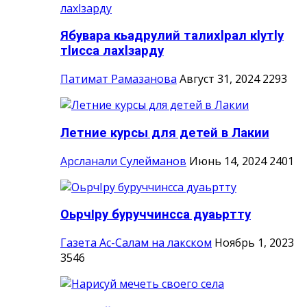
Ябувара кьадрулий талихlрал кlутlу
тlисса лахlзарду
Патимат Рамазанова
Август 31, 2024
2293
Летние курсы для детей в Лакии
Арсланали Сулейманов
Июнь 14, 2024
2401
ОьрчIру буруччинсса дуаьртту
Газета Ас-Салам на лакском
Ноябрь 1, 2023
3546