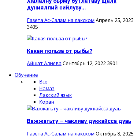
ХIалалну оьрму бутлатаву щала
дунияллий сийлуву...
Газета Ас-Салам на лакском
Апрель 25, 2023
3405
Какая польза от рыбы?
Айшат Алиева
Сентябрь 12, 2022
3901
Обучение
Все
Намаз
Лакский язык
Коран
Важжагьту – чакливу дуккайсса дуаь
Газета Ас-Салам на лакском
Октябрь 8, 2025