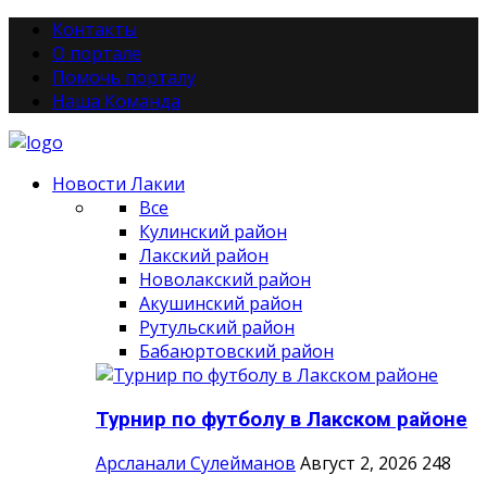
Контакты
О портале
Помочь порталу
Наша Команда
Новости Лакии
Все
Кулинский район
Лакский район
Новолакский район
Акушинский район
Рутульский район
Бабаюртовский район
Турнир по футболу в Лакском районе
Арсланали Сулейманов
Август 2, 2026
248