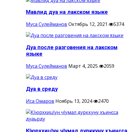
Мавлид дуа на лакском языке
Муса Сулейманов
Октябрь 12, 2021
5374
Дуа после разговения на лакском
языке
Муса Сулейманов
Март 4, 2025
2059
Дуа в среду
Иса Омаров
Ноябрь 13, 2024
2470
КIюрххицIун чIумал дурккуну хъинсса