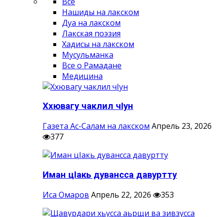
Все
Нашиды на лакском
Дуа на лакском
Лакская поэзия
Хадисы на лакском
Мусульманка
Все о Рамадане
Медицина
Ххювагу чаклил чIун
Газета Ас-Салам на лакском
Апрель 23, 2026
377
Иман цIакь дувансса давуртту
Иса Омаров
Апрель 22, 2026
353