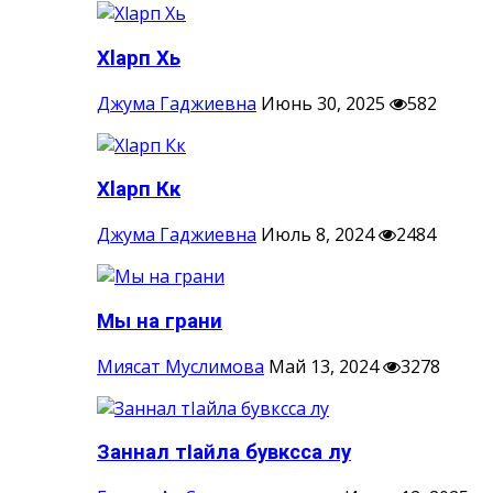
Хlарп Хь
Джума Гаджиевна
Июнь 30, 2025
582
Хlарп Кк
Джума Гаджиевна
Июль 8, 2024
2484
Мы на грани
Миясат Муслимова
Май 13, 2024
3278
Заннал тIайла бувксса лу