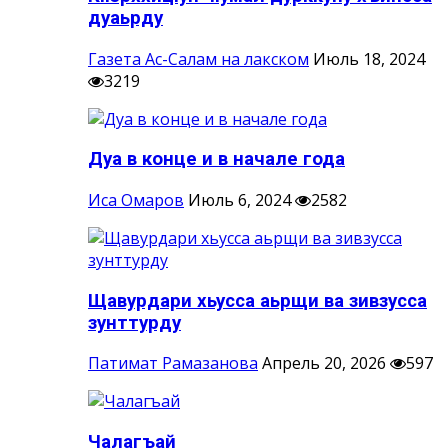
дуаьрду
Газета Ас-Салам на лакском
Июль 18, 2024
3219
Дуа в конце и в начале года
Иса Омаров
Июль 6, 2024
2582
Щавурдари хьусса аьрщи ва зивзусса
зунттурду
Патимат Рамазанова
Апрель 20, 2026
597
Чалагъай