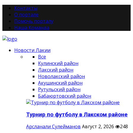
Контакты
О портале
Помочь порталу
Наша Команда
Новости Лакии
Все
Кулинский район
Лакский район
Новолакский район
Акушинский район
Рутульский район
Бабаюртовский район
Турнир по футболу в Лакском районе
Арсланали Сулейманов
Август 2, 2026
248