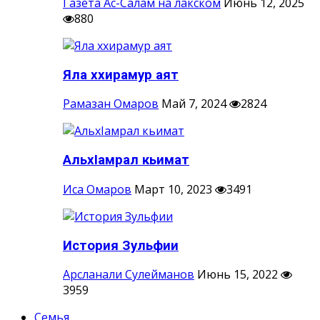
Газета Ас-Салам на лакском
Июнь 12, 2025
880
Яла ххирамур аят
Рамазан Омаров
Май 7, 2024
2824
АльхIамрал кьимат
Иса Омаров
Март 10, 2023
3491
История Зульфии
Арсланали Сулейманов
Июнь 15, 2022
3959
Семья