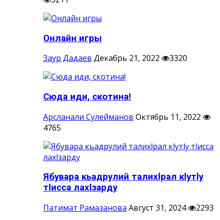
Онлайн игры
Заур Дадаев
Декабрь 21, 2022
3320
Сюда иди, скотина!
Арсланали Сулейманов
Октябрь 11, 2022
4765
Ябувара кьадрулий талихlрал кlутlу
тlисса лахlзарду
Патимат Рамазанова
Август 31, 2024
2293