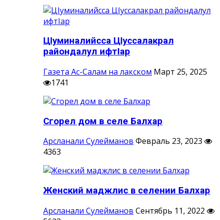
ЦIуминалийсса ЦIуссалакрал
райондалул ифтIар
Газета Ас-Салам на лакском
Март 25, 2025
1741
Сгорел дом в селе Балхар
Арсланали Сулейманов
Февраль 23, 2023
4363
Женский маджлис в селении Балхар
Арсланали Сулейманов
Сентябрь 11, 2022