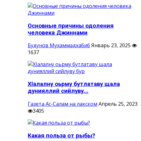
Основные причины одоления
человека Джиннами
Будунов Мухаммадхабиб
Январь 23, 2025
1637
ХIалалну оьрму бутлатаву щала
дунияллий сийлуву...
Газета Ас-Салам на лакском
Апрель 25, 2023
3405
Какая польза от рыбы?