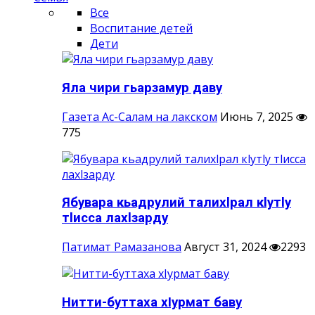
Все
Воспитание детей
Дети
Яла чири гьарзамур даву
Газета Ас-Салам на лакском
Июнь 7, 2025
775
Ябувара кьадрулий талихlрал кlутlу
тlисса лахlзарду
Патимат Рамазанова
Август 31, 2024
2293
Нитти-буттаха хIурмат баву