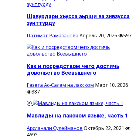
Щавурдари хьусса аьрщи ва зивзусса
зунттурду
Патимат Рамазанова
Апрель 20, 2026
597
Как и посредством чего достичь
довольство Всевышнего
Газета Ас-Салам на лакском
Март 10, 2026
387
Мавлиды на лакском языке, часть 1
Арсланали Сулейманов
Октябрь 22, 2021
4693