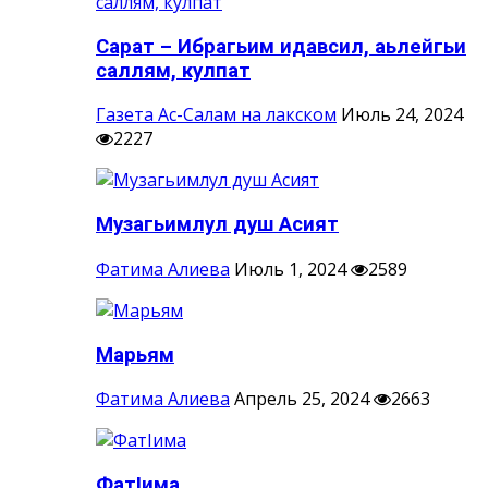
Сарат – Ибрагьим идавсил, аьлейгьи
саллям, кулпат
Газета Ас-Салам на лакском
Июль 24, 2024
2227
Музагьимлул душ Асият
Фатима Алиева
Июль 1, 2024
2589
Марьям
Фатима Алиева
Апрель 25, 2024
2663
ФатIима