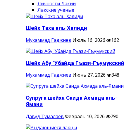
Личности Лакии
Лакские ученые
Шейх Таха аль-Халиди
Мухаммад Гаджиев
Июль 16, 2026
162
Шейх Абу `Убайда Гъази-Гъумукский
Мухаммад Гаджиев
Июнь 27, 2026
348
Супруга шейха Саида Ахмада аль-
Ямани
Давуд Тумалаев
Февраль 10, 2026
790