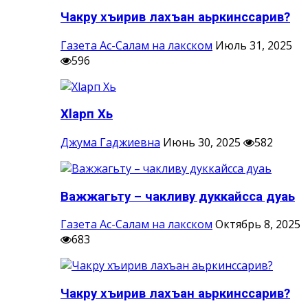
Чакру хъирив лахъан аьркинссарив?
Газета Ас-Салам на лакском
Июль 31, 2025
596
Хlарп Хь
Джума Гаджиевна
Июнь 30, 2025
582
Важжагьту – чакливу дуккайсса дуаь
Газета Ас-Салам на лакском
Октябрь 8, 2025
683
Чакру хъирив лахъан аьркинссарив?