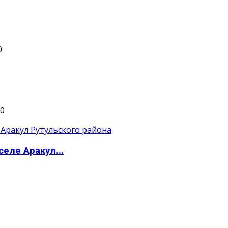
0
0
еле Аракул...