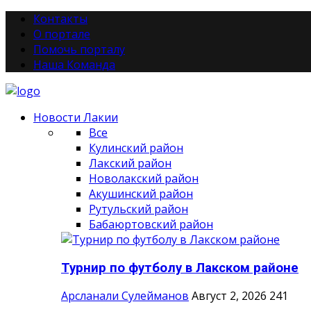
Контакты
О портале
Помочь порталу
Наша Команда
Новости Лакии
Все
Кулинский район
Лакский район
Новолакский район
Акушинский район
Рутульский район
Бабаюртовский район
Турнир по футболу в Лакском районе
Арсланали Сулейманов
Август 2, 2026
241