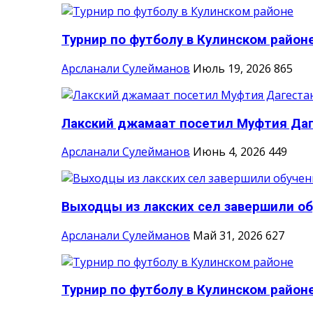
Турнир по футболу в Кулинском район
Арсланали Сулейманов
Июль 19, 2026
865
Лакский джамаат посетил Муфтия Да
Арсланали Сулейманов
Июнь 4, 2026
449
Выходцы из лакских сел завершили об
Арсланали Сулейманов
Май 31, 2026
627
Турнир по футболу в Кулинском район