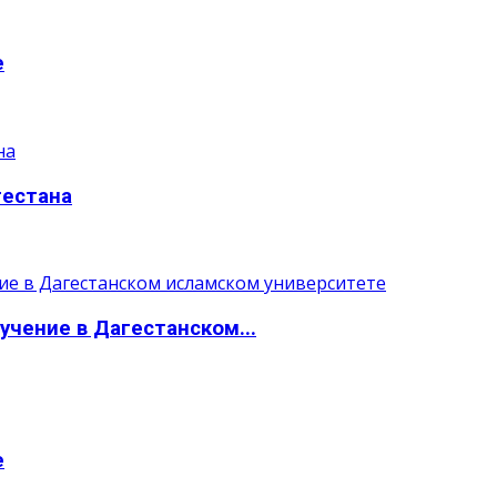
е
гестана
учение в Дагестанском...
е