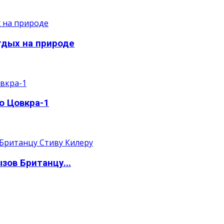
тдых на природе
о Цовкра-1
зов Британцу...