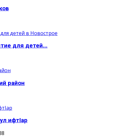
ков
тие для детей...
ий район
ул ифтIар
38