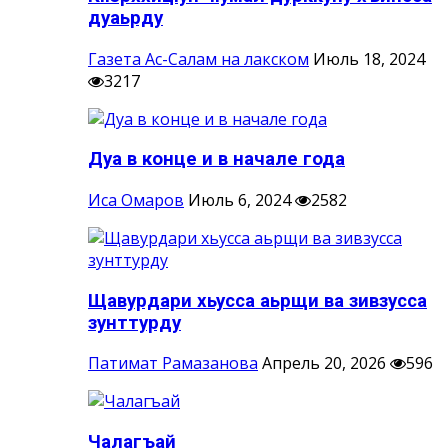
дуаьрду
Газета Ас-Салам на лакском
Июль 18, 2024
3217
Дуа в конце и в начале года
Иса Омаров
Июль 6, 2024
2582
Щавурдари хьусса аьрщи ва зивзусса
зунттурду
Патимат Рамазанова
Апрель 20, 2026
596
Чалагъай