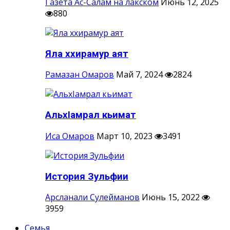
Газета Ас-Салам на лакском
Июнь 12, 2025
880
Яла ххирамур аят
Рамазан Омаров
Май 7, 2024
2824
АльхIамрал кьимат
Иса Омаров
Март 10, 2023
3491
История Зульфии
Арсланали Сулейманов
Июнь 15, 2022
3959
Семья