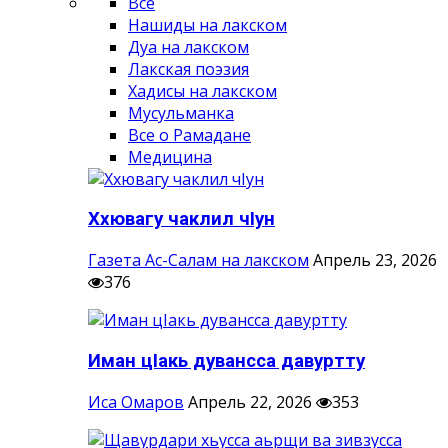
Все
Нашиды на лакском
Дуа на лакском
Лакская поэзия
Хадисы на лакском
Мусульманка
Все о Рамадане
Медицина
Ххювагу чаклил чIун
Газета Ас-Салам на лакском
Апрель 23, 2026
376
Иман цIакь дувансса давуртту
Иса Омаров
Апрель 22, 2026
353