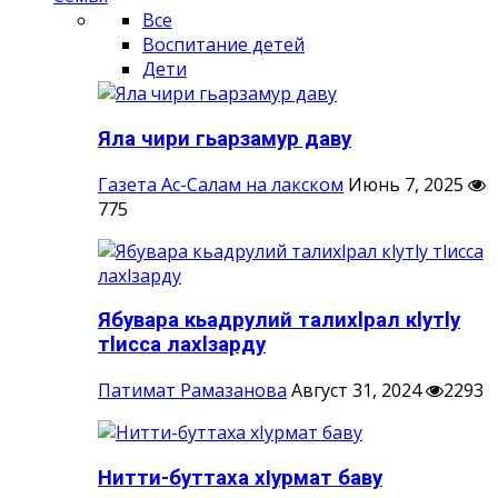
Все
Воспитание детей
Дети
Яла чири гьарзамур даву
Газета Ас-Салам на лакском
Июнь 7, 2025
775
Ябувара кьадрулий талихlрал кlутlу
тlисса лахlзарду
Патимат Рамазанова
Август 31, 2024
2293
Нитти-буттаха хIурмат баву