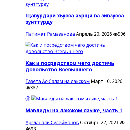
Щавурдари хьусса аьрщи ва зивзусса
зунттурду
Патимат Рамазанова
Апрель 20, 2026
596
Как и посредством чего достичь
довольство Всевышнего
Газета Ас-Салам на лакском
Март 10, 2026
387
Мавлиды на лакском языке, часть 1
Арсланали Сулейманов
Октябрь 22, 2021
4693