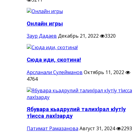
Онлайн игры
Заур Дадаев
Декабрь 21, 2022
3320
Сюда иди, скотина!
Арсланали Сулейманов
Октябрь 11, 2022
4764
Ябувара кьадрулий талихlрал кlутlу
тlисса лахlзарду
Патимат Рамазанова
Август 31, 2024
2293