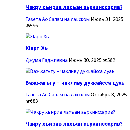
Чакру хъирив лахъан аьркинссарив?
Газета Ас-Салам на лакском
Июль 31, 2025
596
Хlарп Хь
Джума Гаджиевна
Июнь 30, 2025
582
Важжагьту – чакливу дуккайсса дуаь
Газета Ас-Салам на лакском
Октябрь 8, 2025
683
Чакру хъирив лахъан аьркинссарив?