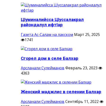
ЦIуминалийсса ЦIуссалакрал
райондалул ифтIар
Газета Ас-Салам на лакском
Март 25, 2025
1741
Сгорел дом в селе Балхар
Арсланали Сулейманов
Февраль 23, 2023
4363
Женский маджлис в селении Балхар
Арсланали Сулейманов
Сентябрь 11, 2022