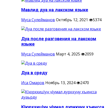
Мавлид дуа на лакском языке
Муса Сулейманов
Октябрь 12, 2021
5374
Дуа после разговения на лакском
языке
Муса Сулейманов
Март 4, 2025
2059
Дуа в среду
Иса Омаров
Ноябрь 13, 2024
2470
КIюрххицIун чIумал дурккуну хъинсса