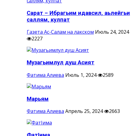
Сарат – Ибрагьим идавсил, аьлейгьи
саллям, кулпат
Газета Ас-Салам на лакском
Июль 24, 2024
2227
Музагьимлул душ Асият
Фатима Алиева
Июль 1, 2024
2589
Марьям
Фатима Алиева
Апрель 25, 2024
2663
ФатIима