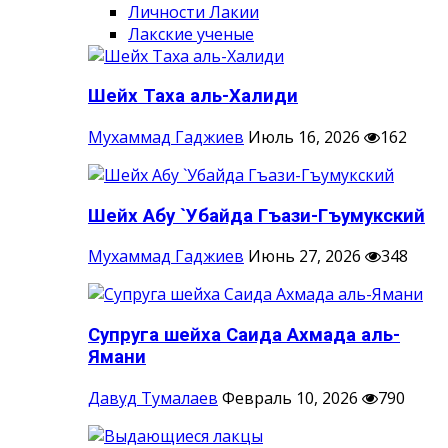
Личности Лакии
Лакские ученые
Шейх Таха аль-Халиди
Мухаммад Гаджиев
Июль 16, 2026
162
Шейх Абу `Убайда Гъази-Гъумукский
Мухаммад Гаджиев
Июнь 27, 2026
348
Супруга шейха Саида Ахмада аль-
Ямани
Давуд Тумалаев
Февраль 10, 2026
790