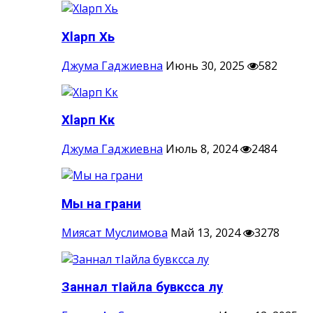
Хlарп Хь
Джума Гаджиевна
Июнь 30, 2025
582
Хlарп Кк
Джума Гаджиевна
Июль 8, 2024
2484
Мы на грани
Миясат Муслимова
Май 13, 2024
3278
Заннал тIайла бувксса лу