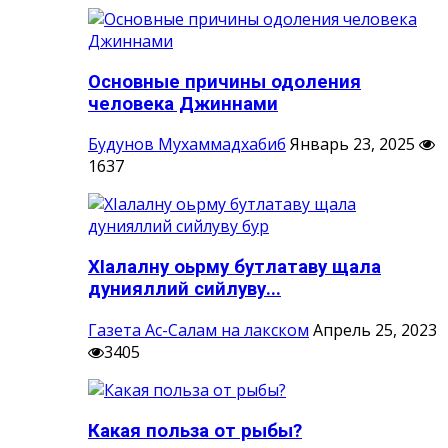
Основные причины одоления
человека Джиннами
Будунов Мухаммадхабиб
Январь 23, 2025
1637
ХIалалну оьрму бутлатаву щала
дунияллий сийлуву...
Газета Ас-Салам на лакском
Апрель 25, 2023
3405
Какая польза от рыбы?