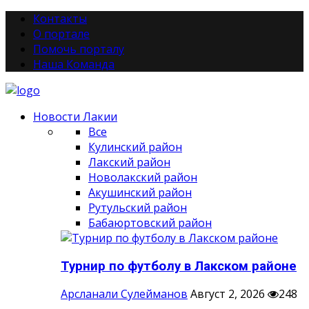
Контакты
О портале
Помочь порталу
Наша Команда
Новости Лакии
Все
Кулинский район
Лакский район
Новолакский район
Акушинский район
Рутульский район
Бабаюртовский район
Турнир по футболу в Лакском районе
Арсланали Сулейманов
Август 2, 2026
248