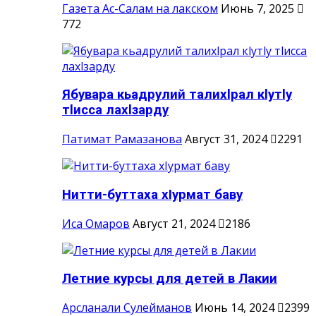
Газета Ас-Салам на лакском
Июнь 7, 2025
772
Ябувара кьадрулий талихlрал кlутlу
тlисса лахlзарду
Патимат Рамазанова
Август 31, 2024
2291
Нитти-буттаха хIурмат баву
Иса Омаров
Август 21, 2024
2186
Летние курсы для детей в Лакии
Арсланали Сулейманов
Июнь 14, 2024
2399