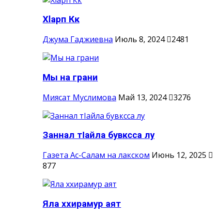
Хlарп Кк
Джума Гаджиевна
Июль 8, 2024
2481
Мы на грани
Миясат Муслимова
Май 13, 2024
3276
Заннал тIайла бувксса лу
Газета Ас-Салам на лакском
Июнь 12, 2025
877
Яла ххирамур аят