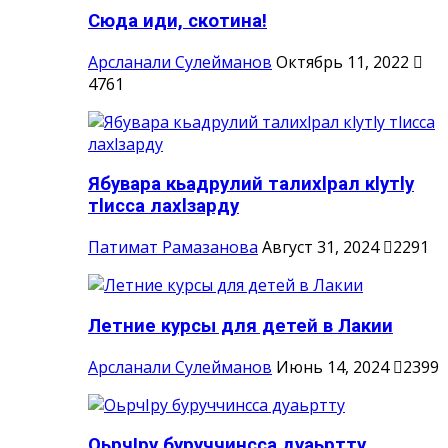
Сюда иди, скотина!
Арсланали Сулейманов
Октябрь 11, 2022
4761
Ябувара кьадрулий талихlрал кlутlу
тlисса лахlзарду
Патимат Рамазанова
Август 31, 2024
2291
Летние курсы для детей в Лакии
Арсланали Сулейманов
Июнь 14, 2024
2399
ОьрчIру буруччинсса дуаьртту