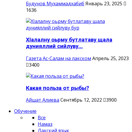
Будунов Мухаммадхабиб
Январь 23, 2025
1636
ХIалалну оьрму бутлатаву щала
дунияллий сийлуву...
Газета Ас-Салам на лакском
Апрель 25, 2023
3400
Какая польза от рыбы?
Айшат Алиева
Сентябрь 12, 2022
3900
Обучение
Все
Намаз
Лакский язык