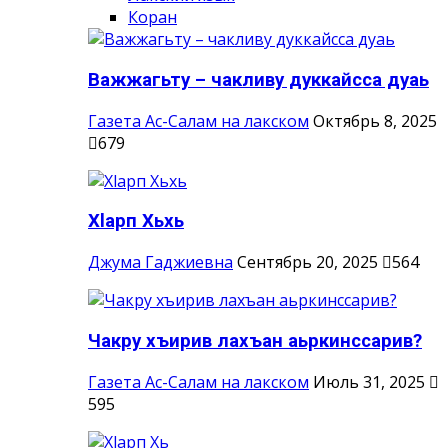
Коран
Важжагьту – чакливу дуккайсса дуаь
Газета Ас-Салам на лакском
Октябрь 8, 2025
679
Хlарп Хьхь
Джума Гаджиевна
Сентябрь 20, 2025
564
Чакру хъирив лахъан аьркинссарив?
Газета Ас-Салам на лакском
Июль 31, 2025
595