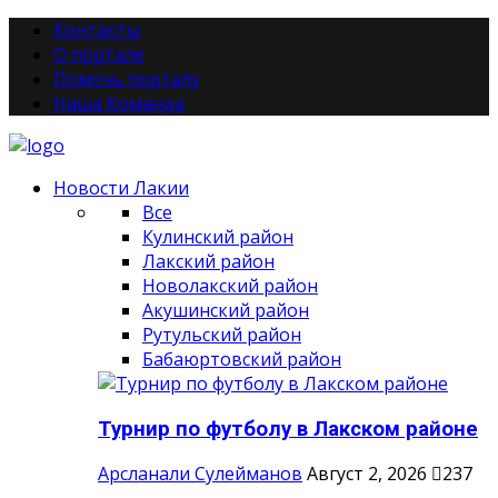
Контакты
О портале
Помочь порталу
Наша Команда
Новости Лакии
Все
Кулинский район
Лакский район
Новолакский район
Акушинский район
Рутульский район
Бабаюртовский район
Турнир по футболу в Лакском районе
Арсланали Сулейманов
Август 2, 2026
237