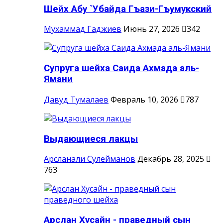
Шейх Абу `Убайда Гъази-Гъумукский
Мухаммад Гаджиев
Июнь 27, 2026
342
Супруга шейха Саида Ахмада аль-
Ямани
Давуд Тумалаев
Февраль 10, 2026
787
Выдающиеся лакцы
Арсланали Сулейманов
Декабрь 28, 2025
763
Арслан Хусайн - праведный сын