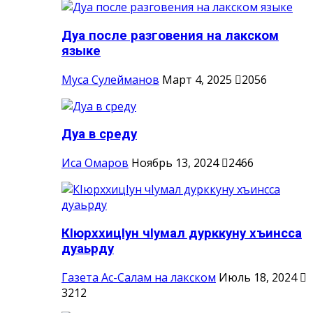
Дуа после разговения на лакском
языке
Муса Сулейманов
Март 4, 2025
2056
Дуа в среду
Иса Омаров
Ноябрь 13, 2024
2466
КIюрххицIун чIумал дурккуну хъинсса
дуаьрду
Газета Ас-Салам на лакском
Июль 18, 2024
3212