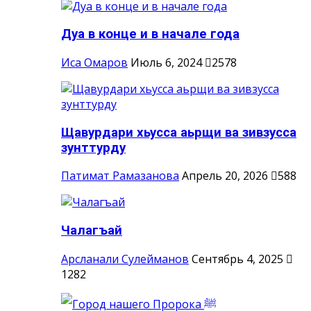
Дуа в конце и в начале года
Иса Омаров
Июль 6, 2024
2578
Щавурдари хьусса аьрщи ва зивзусса
зунттурду
Патимат Рамазанова
Апрель 20, 2026
588
Чалагъай
Арсланали Сулейманов
Сентябрь 4, 2025
1282