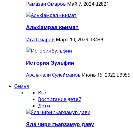
Рамазан Омаров
Май 7, 2024
2821
АльхIамрал кьимат
Иса Омаров
Март 10, 2023
3489
История Зульфии
Арсланали Сулейманов
Июнь 15, 2022
3955
Семья
Все
Воспитание детей
Дети
Яла чири гьарзамур даву