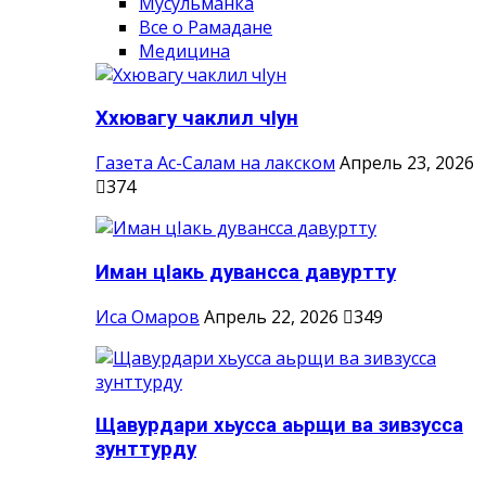
Мусульманка
Все о Рамадане
Медицина
Ххювагу чаклил чIун
Газета Ас-Салам на лакском
Апрель 23, 2026
374
Иман цIакь дувансса давуртту
Иса Омаров
Апрель 22, 2026
349
Щавурдари хьусса аьрщи ва зивзусса
зунттурду