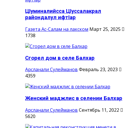
ЦIуминалийсса ЦIуссалакрал
райондалул ифтIар
Газета Ас-Салам на лакском
Март 25, 2025
1738
Сгорел дом в селе Балхар
Арсланали Сулейманов
Февраль 23, 2023
4359
Женский маджлис в селении Балхар
Арсланали Сулейманов
Сентябрь 11, 2022
5620