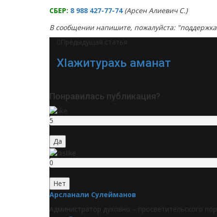
СБЕР:
8 988 427-77-74
(Арсен Алиевич С.)
В сообщении напишите, пожалуйста: "поддержка 
Предыдущая статья
ХIажитурахь аманат
Понравилась публикация?
5
Да
0
Нет
Арсланали Сулейманов
Администратор духовно – просветительского пор