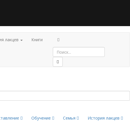
ия лакцев
Книги
ставление
Обучение
Семья
История лакцев