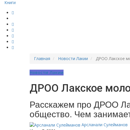
Книги
Главная
Новости Лакии
ДРОО Лакское м
Новости Лакии
ДРОО Лакское мол
Расскажем про ДРОО Л
общество. Чем занимае
Арсланали Сулейманов