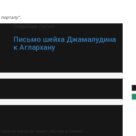
порталу".
Следующая статья
Письмо шейха Джамалудина
к Аглархану
С
Н
тала на лакском языке «Ислам в Лакии»