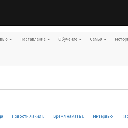
рвью
Наставление
Обучение
Семья
Истор
да
Новости Лакии
Время намаза
Интервью
На