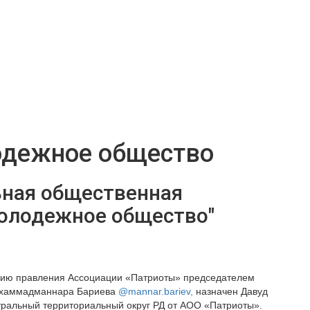
одежное общество
ьная общественная
молодежное общество"
нию правления Ассоциации «Патриоты» председателем
хаммадманнара Бариева
@mannar.bariev,
назначен Давуд
тральный территориальный округ РД от АОО «Патриоты».