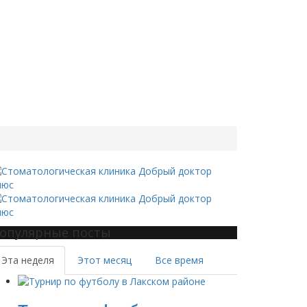
опулярные посты
Эта неделя
Этот месяц
Все время