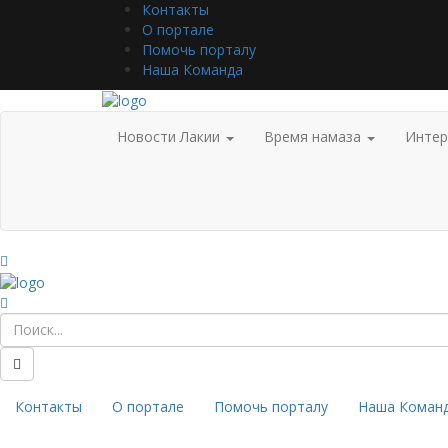
Контакты
О портале
Помочь порталу
Наша Команда
Новости Лакии
Время намаза
Инте
Контакты
О портале
Помочь порталу
Наша Коман