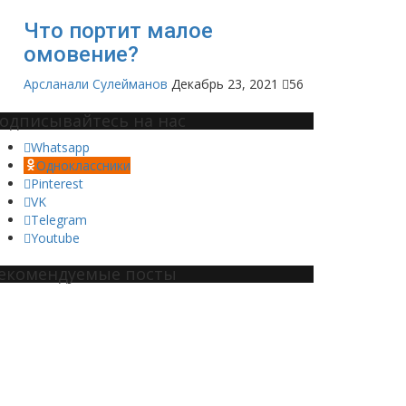
Что портит малое
омовение?
Арсланали Сулейманов
Декабрь 23, 2021
56
одписывайтесь на нас
Whatsapp
Одноклассники
Pinterest
VK
Telegram
Youtube
екомендуемые посты