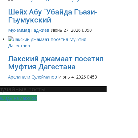
Шейх Абу `Убайда Гъази-
Гъумукский
Мухаммад Гаджиев
Июнь 27, 2026
350
Лакский джамаат посетил
Муфтия Дагестана
Арсланали Сулейманов
Июнь 4, 2026
453
лучайные посты
ашиды на лакском