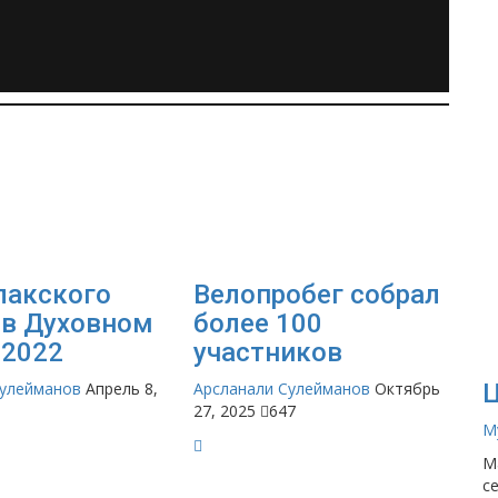
лакского
Велопробег собрал
 в Духовном
более 100
 2022
участников
Ц
Сулейманов
Апрель 8,
Арсланали Сулейманов
Октябрь
27, 2025
647
М
М
с