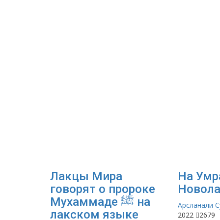
Лакцы Мира
На Умр
говорят о пророке
Новола
Мухаммаде ﷺ на
Арсланали 
лакском языке
2022
2679