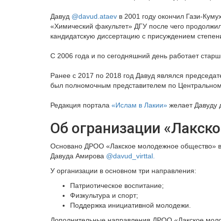
⠀
Давуд
@davud.ataev
в 2001 году окончил Гази-Куму
«Химический факультет» ДГУ после чего продолжил
кандидатскую диссертацию с присуждением степени
⠀
С 2006 года и по сегодняшний день работает стар
⠀
Ранее с 2017 по 2018 год Давуд являлся председа
был полномочным представителем по Центральному
⠀
Редакция портала
«Ислам в Лакии»
желает Давуду 
Об огранизации
«Лакск
Основано ДРОО «Лакское молодежное общество» в 
Давуда Амирова
@davud_virttal.
У организации в основном три направления:
Патриотическое воспитание;
Физкультура и спорт;
Поддержка инициативной молодежи.
Дополнительные направления ДРОО «Лакское мол