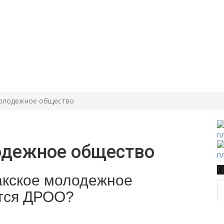
олодежное общество
одежное общество
П
акское молодежное
тся ДРОО?