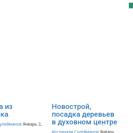
Н
а из
Новострой,
ка
посадка деревьев
в духовном центре
Сулейманов
Январь 2,
Арсланали Сулейманов
Январь