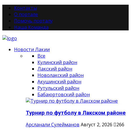
Контакты
О портале
Помочь порталу
Наша Команда
Новости Лакии
Все
Кулинский район
Лакский район
Новолакский район
Акушинский район
Рутульский район
Бабаюртовский район
Турнир по футболу в Лакском районе
Арсланали Сулейманов
Август 2, 2026
266