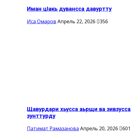
Иман цIакь дувансса давуртту
Иса Омаров
Апрель 22, 2026
356
Щавурдари хьусса аьрщи ва зивзусса
зунттурду
Патимат Рамазанова
Апрель 20, 2026
601