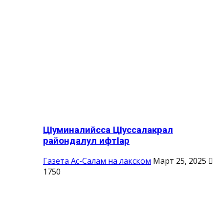
ЦIуминалийсса ЦIуссалакрал
райондалул ифтIар
Газета Ас-Салам на лакском
Март 25, 2025
1750