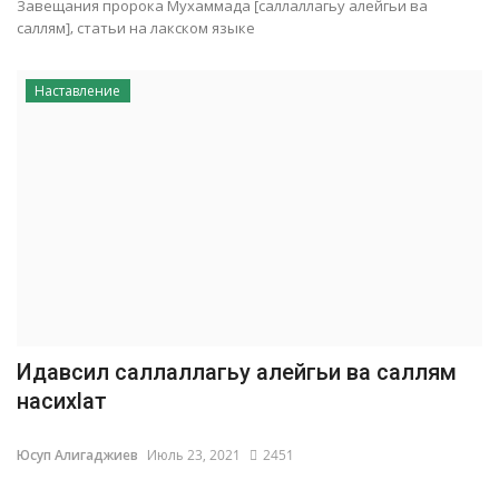
Завещания пророка Мухаммада [саллаллагьу алейгьи ва
саллям], статьи на лакском языке
Наставление
Идавсил саллаллагьу алейгьи ва саллям
насихlат
Юсуп Алигаджиев
Июль 23, 2021
2451