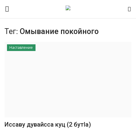
Тег:
Омывание покойного
Контакты
Наставление
О портале
Помочь порталу
Наша Команда
Новости Лакии
Время намаза
Иссаву дувайсса куц (2 бутla)
Интервью