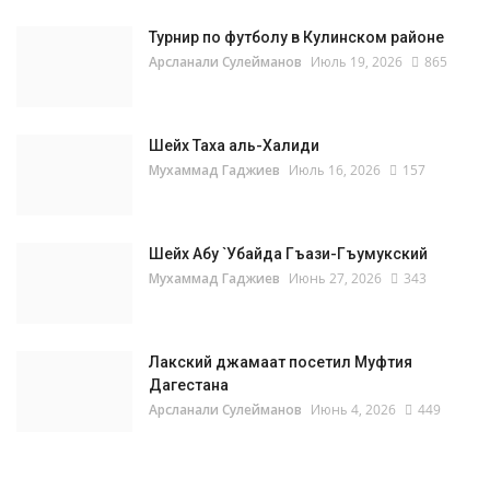
Турнир по футболу в Кулинском районе
Арсланали Сулейманов
Июль 19, 2026
865
Шейх Таха аль-Халиди
Мухаммад Гаджиев
Июль 16, 2026
157
Шейх Абу `Убайда Гъази-Гъумукский
Мухаммад Гаджиев
Июнь 27, 2026
343
Лакский джамаат посетил Муфтия
Дагестана
Арсланали Сулейманов
Июнь 4, 2026
449