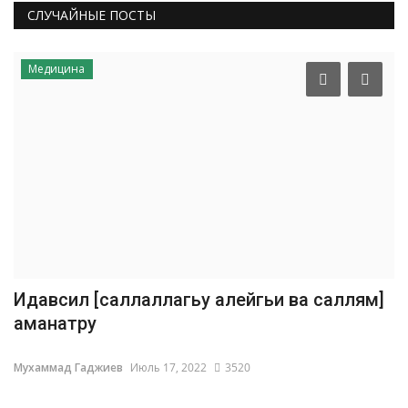
СЛУЧАЙНЫЕ ПОСТЫ
Медицина
Идавсил [саллаллагьу алейгьи ва саллям]
аманатру
Мухаммад Гаджиев
Июль 17, 2022
3520