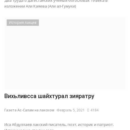
Два труда о дагестанских ученых-богословах 19 века в
изложении Али Каяева (Али ал-Гумуки)
История лакцев
Вихьливсса шайхтурал зияратру
Газета Ас-Салам на лакском
Февраль 5, 2021
4184
Иса Абдуллаев лакский писатель, поэт, историк и патриот.