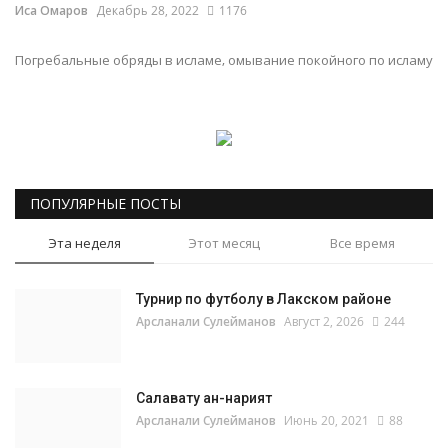
Иса Омаров
Декабрь 28, 2022
1176
Наставление
Погребальные обряды в исламе, омывание покойного по исламу
Обучение
Семья
История лакцев
ПОПУЛЯРНЫЕ ПОСТЫ
Эта неделя
Этот месяц
Все время
Книги
Турнир по футболу в Лакском районе
Арсланали Сулейманов
Август 2, 2026
244
Салавату ан-нарият
Арсланали Сулейманов
Июнь 20, 2021
88