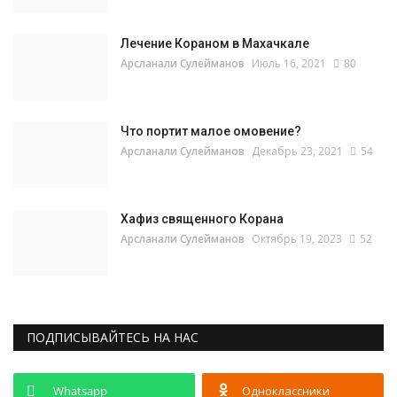
Лечение Кораном в Махачкале
Арсланали Сулейманов
Июль 16, 2021
80
Что портит малое омовение?
Арсланали Сулейманов
Декабрь 23, 2021
54
Хафиз священного Корана
Арсланали Сулейманов
Октябрь 19, 2023
52
ПОДПИСЫВАЙТЕСЬ НА НАС
Whatsapp
Одноклассники