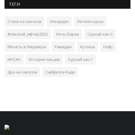
ТЕГИ
Стихи на лакском
Алкадари
Летние курсы
#лакский_ифтар2023
Ночь Бараа
Сурхай-хан II
Мечеть в Ницовкра
Рамадан
Кутиша
Нафс
ИНСАН
История лакцев
Сурхай хан 1
Дуа на лакском
Сайфулла-Кади