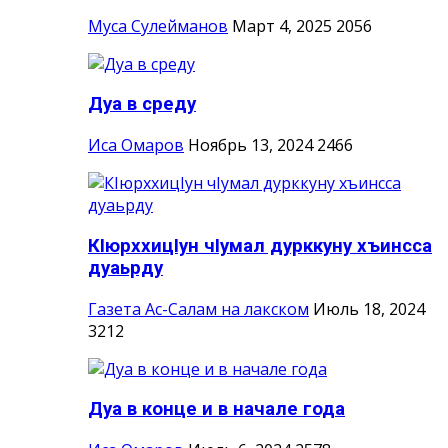
Муса Сулейманов
Март 4, 2025
2056
Дуа в среду
Иса Омаров
Ноябрь 13, 2024
2466
КIюрххицIун чIумал дурккуну хъинсса
дуаьрду
Газета Ас-Салам на лакском
Июль 18, 2024
3212
Дуа в конце и в начале года