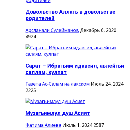
Довольство Аллагь в довольстве
родителей
Арсланали Сулейманов
Декабрь 6, 2020
4924
Сарат – Ибрагьим идавсил, аьлейгьи
саллям, кулпат
Газета Ас-Салам на лакском
Июль 24, 2024
2225
Музагьимлул душ Асият
Фатима Алиева
Июль 1, 2024
2587