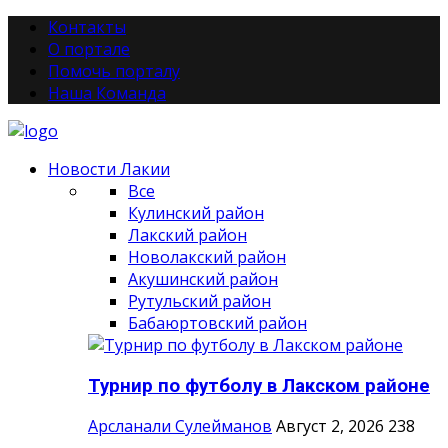
Контакты
О портале
Помочь порталу
Наша Команда
Новости Лакии
Все
Кулинский район
Лакский район
Новолакский район
Акушинский район
Рутульский район
Бабаюртовский район
Турнир по футболу в Лакском районе
Арсланали Сулейманов
Август 2, 2026
238