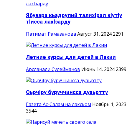
Ябувара кьадрулий талихlрал кlутlу
тlисса лахlзарду
Патимат Рамазанова
Август 31, 2024
2291
Летние курсы для детей в Лакии
Арсланали Сулейманов
Июнь 14, 2024
2399
ОьрчIру буруччинсса дуаьртту
Газета Ас-Салам на лакском
Ноябрь 1, 2023
3544