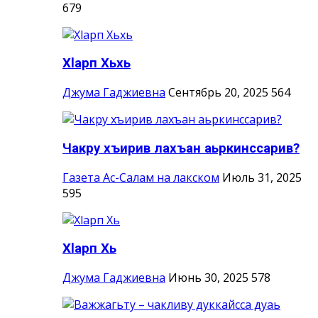
679
Хlарп Хьхь
Джума Гаджиевна
Сентябрь 20, 2025
564
Чакру хъирив лахъан аьркинссарив?
Газета Ас-Салам на лакском
Июль 31, 2025
595
Хlарп Хь
Джума Гаджиевна
Июнь 30, 2025
578