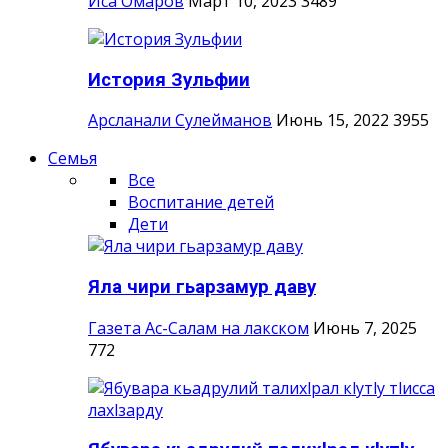
Иса Омаров
Март 10, 2023
3489
История Зульфии
Арсланали Сулейманов
Июнь 15, 2022
3955
Семья
Все
Воспитание детей
Дети
Яла чири гьарзамур даву
Газета Ас-Салам на лакском
Июнь 7, 2025
772