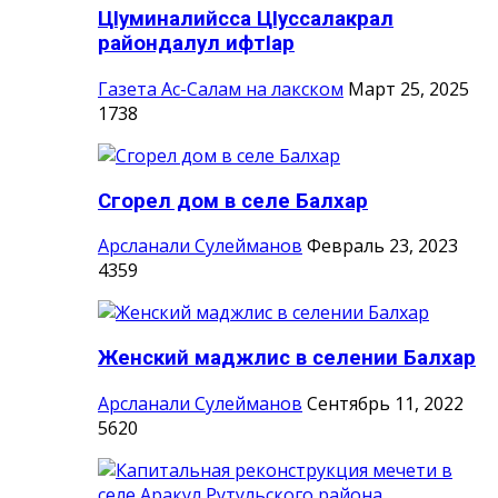
ЦIуминалийсса ЦIуссалакрал
райондалул ифтIар
Газета Ас-Салам на лакском
Март 25, 2025
1738
Сгорел дом в селе Балхар
Арсланали Сулейманов
Февраль 23, 2023
4359
Женский маджлис в селении Балхар
Арсланали Сулейманов
Сентябрь 11, 2022
5620