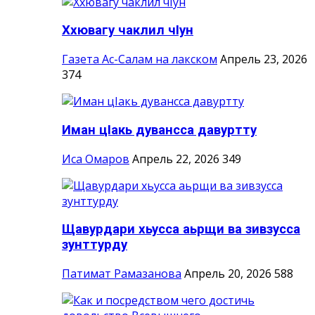
Ххювагу чаклил чIун
Газета Ас-Салам на лакском
Апрель 23, 2026
374
Иман цIакь дувансса давуртту
Иса Омаров
Апрель 22, 2026
349
Щавурдари хьусса аьрщи ва зивзусса
зунттурду
Патимат Рамазанова
Апрель 20, 2026
588