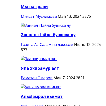
Мы на грани
Миясат Муслимова
Май 13, 2024
3276
Заннал тIайла бувксса лу
Газета Ас-Салам на лакском
Июнь 12, 2025
877
Яла ххирамур аят
Рамазан Омаров
Май 7, 2024
2821
АльхIамрал кьимат