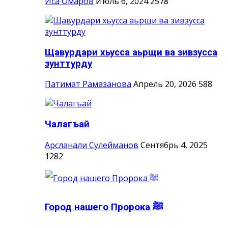
Иса Омаров
Июль 6, 2024
2578
Щавурдари хьусса аьрщи ва зивзусса
зунттурду
Патимат Рамазанова
Апрель 20, 2026
588
Чалагъай
Арсланали Сулейманов
Сентябрь 4, 2025
1282
Город нашего Пророка ‎ﷺ