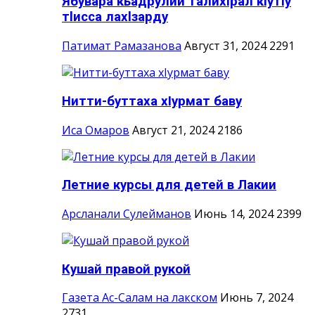
Ябувара кьадрулий талихlрал кlутlу
тlисса лахlзарду
Патимат Рамазанова
Август 31, 2024
2291
Нитти-буттаха хIурмат баву
Иса Омаров
Август 21, 2024
2186
Летние курсы для детей в Лакии
Арсланали Сулейманов
Июнь 14, 2024
2399
Кушай правой рукой
Газета Ас-Салам на лакском
Июнь 7, 2024
2731