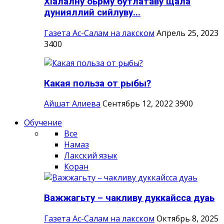
ХIалалну оьрму бутлатаву щала
дунияллий сийлуву...
Газета Ас-Салам на лакском
Апрель 25, 2023
3400
Какая польза от рыбы?
Айшат Алиева
Сентябрь 12, 2022
3900
Обучение
Все
Намаз
Лакский язык
Коран
Важжагьту – чакливу дуккайсса дуаь
Газета Ас-Салам на лакском
Октябрь 8, 2025