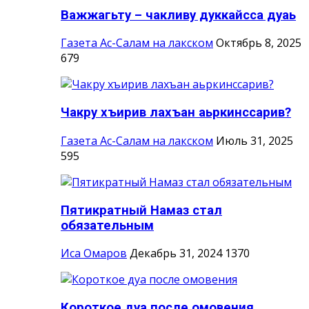
Важжагьту – чакливу дуккайсса дуаь
Газета Ас-Салам на лакском
Октябрь 8, 2025
679
Чакру хъирив лахъан аьркинссарив?
Газета Ас-Салам на лакском
Июль 31, 2025
595
Пятикратный Намаз стал
обязательным
Иса Омаров
Декабрь 31, 2024
1370
Короткое дуа после омовения