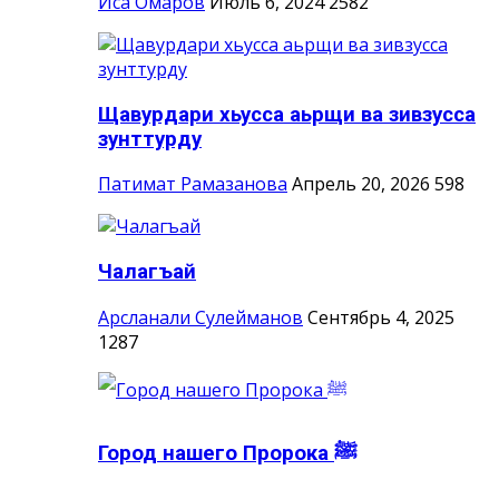
Иса Омаров
Июль 6, 2024
2582
Щавурдари хьусса аьрщи ва зивзусса
зунттурду
Патимат Рамазанова
Апрель 20, 2026
598
Чалагъай
Арсланали Сулейманов
Сентябрь 4, 2025
1287
Город нашего Пророка ‎ﷺ