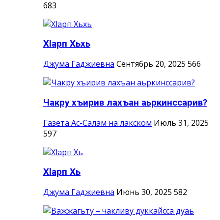
683
Хlарп Хьхь
Джума Гаджиевна
Сентябрь 20, 2025
566
Чакру хъирив лахъан аьркинссарив?
Газета Ас-Салам на лакском
Июль 31, 2025
597
Хlарп Хь
Джума Гаджиевна
Июнь 30, 2025
582