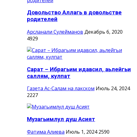
Довольство Аллагь в довольстве
родителей
Арсланали Сулейманов
Декабрь 6, 2020
4929
Сарат – Ибрагьим идавсил, аьлейгьи
саллям, кулпат
Газета Ас-Салам на лакском
Июль 24, 2024
2227
Музагьимлул душ Асият
Фатима Алиева
Июль 1, 2024
2590