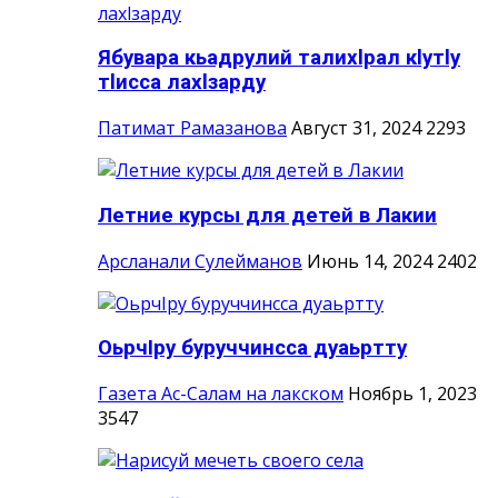
Ябувара кьадрулий талихlрал кlутlу
тlисса лахlзарду
Патимат Рамазанова
Август 31, 2024
2293
Летние курсы для детей в Лакии
Арсланали Сулейманов
Июнь 14, 2024
2402
ОьрчIру буруччинсса дуаьртту
Газета Ас-Салам на лакском
Ноябрь 1, 2023
3547