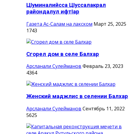
ЦIуминалийсса ЦIуссалакрал
райондалул ифтIар
Газета Ас-Салам на лакском
Март 25, 2025
1743
Сгорел дом в селе Балхар
Арсланали Сулейманов
Февраль 23, 2023
4364
Женский маджлис в селении Балхар
Арсланали Сулейманов
Сентябрь 11, 2022
5625