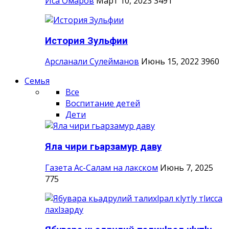
Иса Омаров
Март 10, 2023
3491
История Зульфии
Арсланали Сулейманов
Июнь 15, 2022
3960
Семья
Все
Воспитание детей
Дети
Яла чири гьарзамур даву
Газета Ас-Салам на лакском
Июнь 7, 2025
775