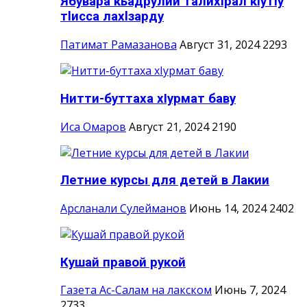
Ябувара кьадрулий талихlрал кlутlу
тlисса лахlзарду
Патимат Рамазанова
Август 31, 2024
2293
Нитти-буттаха хIурмат баву
Иса Омаров
Август 21, 2024
2190
Летние курсы для детей в Лакии
Арсланали Сулейманов
Июнь 14, 2024
2402
Кушай правой рукой
Газета Ас-Салам на лакском
Июнь 7, 2024
2733