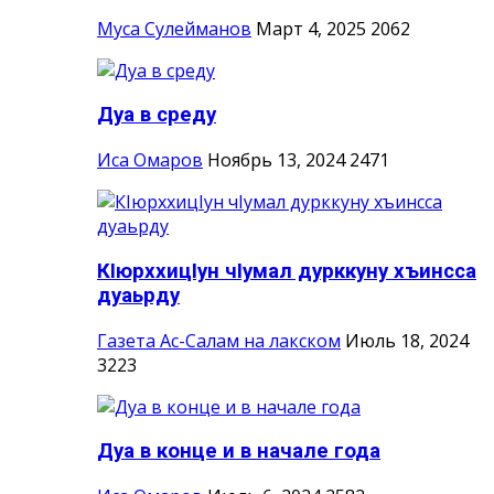
Муса Сулейманов
Март 4, 2025
2062
Дуа в среду
Иса Омаров
Ноябрь 13, 2024
2471
КIюрххицIун чIумал дурккуну хъинсса
дуаьрду
Газета Ас-Салам на лакском
Июль 18, 2024
3223
Дуа в конце и в начале года