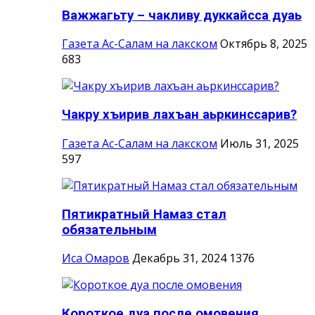
Важжагьту – чакливу дуккайсса дуаь
Газета Ас-Салам на лакском
Октябрь 8, 2025
683
Чакру хъирив лахъан аьркинссарив?
Газета Ас-Салам на лакском
Июль 31, 2025
597
Пятикратный Намаз стал
обязательным
Иса Омаров
Декабрь 31, 2024
1376
Короткое дуа после омовения