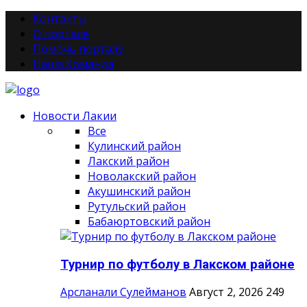
Контакты
О портале
Помочь порталу
Наша Команда
Новости Лакии
Все
Кулинский район
Лакский район
Новолакский район
Акушинский район
Рутульский район
Бабаюртовский район
Турнир по футболу в Лакском районе
Арсланали Сулейманов
Август 2, 2026
249