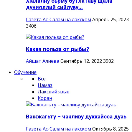
ХIалалну оьрму бутлатаву щала
дунияллий сийлуву...
Газета Ас-Салам на лакском
Апрель 25, 2023
3406
Какая польза от рыбы?
Айшат Алиева
Сентябрь 12, 2022
3902
Обучение
Все
Намаз
Лакский язык
Коран
Важжагьту – чакливу дуккайсса дуаь
Газета Ас-Салам на лакском
Октябрь 8, 2025