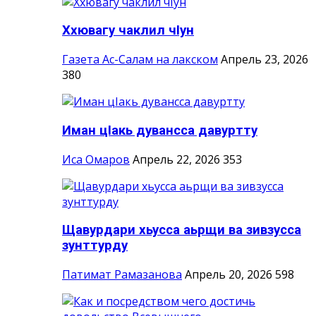
Ххювагу чаклил чIун
Газета Ас-Салам на лакском
Апрель 23, 2026
380
Иман цIакь дувансса давуртту
Иса Омаров
Апрель 22, 2026
353
Щавурдари хьусса аьрщи ва зивзусса
зунттурду
Патимат Рамазанова
Апрель 20, 2026
598