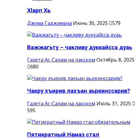
Хlарп Хь
Джума Гаджиевна
Июнь 30, 2025
579
Важжагьту – чакливу дуккайсса дуаь
Газета Ас-Салам на лакском
Октябрь 8, 2025
680
Чакру хъирив лахъан аьркинссарив?
Газета Ас-Салам на лакском
Июль 31, 2025
595
Пятикратный Намаз стал