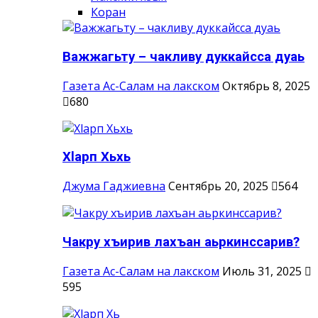
Коран
Важжагьту – чакливу дуккайсса дуаь
Газета Ас-Салам на лакском
Октябрь 8, 2025
680
Хlарп Хьхь
Джума Гаджиевна
Сентябрь 20, 2025
564
Чакру хъирив лахъан аьркинссарив?
Газета Ас-Салам на лакском
Июль 31, 2025
595