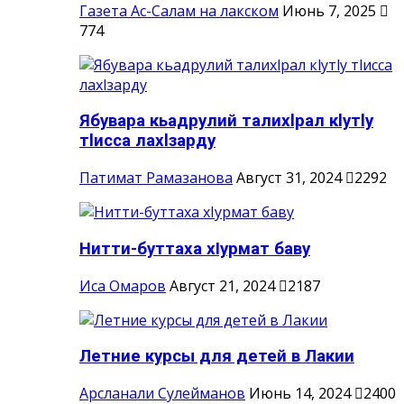
Газета Ас-Салам на лакском
Июнь 7, 2025
774
Ябувара кьадрулий талихlрал кlутlу
тlисса лахlзарду
Патимат Рамазанова
Август 31, 2024
2292
Нитти-буттаха хIурмат баву
Иса Омаров
Август 21, 2024
2187
Летние курсы для детей в Лакии
Арсланали Сулейманов
Июнь 14, 2024
2400