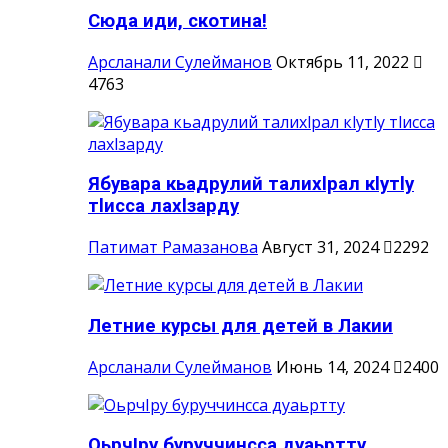
Сюда иди, скотина!
Арсланали Сулейманов
Октябрь 11, 2022
4763
Ябувара кьадрулий талихlрал кlутlу
тlисса лахlзарду
Патимат Рамазанова
Август 31, 2024
2292
Летние курсы для детей в Лакии
Арсланали Сулейманов
Июнь 14, 2024
2400
ОьрчIру буруччинсса дуаьртту