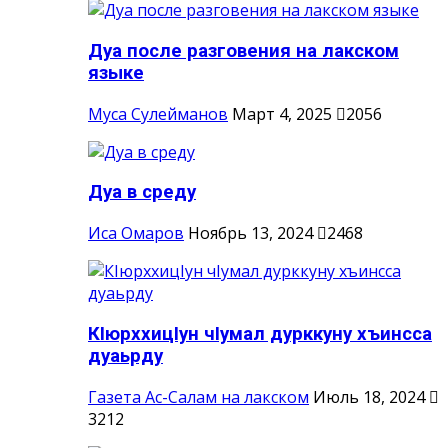
Дуа после разговения на лакском
языке
Муса Сулейманов
Март 4, 2025
2056
Дуа в среду
Иса Омаров
Ноябрь 13, 2024
2468
КIюрххицIун чIумал дурккуну хъинсса
дуаьрду
Газета Ас-Салам на лакском
Июль 18, 2024
3212