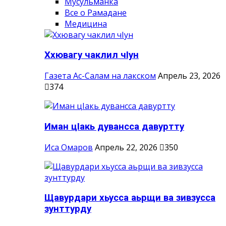
Мусульманка
Все о Рамадане
Медицина
Ххювагу чаклил чIун
Газета Ас-Салам на лакском
Апрель 23, 2026
374
Иман цIакь дувансса давуртту
Иса Омаров
Апрель 22, 2026
350
Щавурдари хьусса аьрщи ва зивзусса
зунттурду