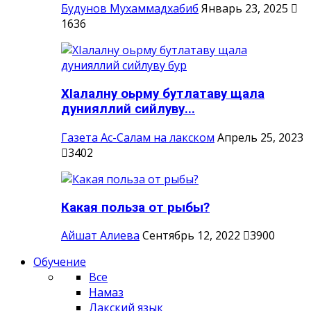
Будунов Мухаммадхабиб
Январь 23, 2025
1636
ХIалалну оьрму бутлатаву щала
дунияллий сийлуву...
Газета Ас-Салам на лакском
Апрель 25, 2023
3402
Какая польза от рыбы?
Айшат Алиева
Сентябрь 12, 2022
3900
Обучение
Все
Намаз
Лакский язык