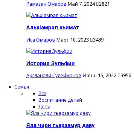
Рамазан Омаров
Май 7, 2024
2821
АльхIамрал кьимат
Иса Омаров
Март 10, 2023
3489
История Зульфии
Арсланали Сулейманов
Июнь 15, 2022
3956
Семья
Все
Воспитание детей
Дети
Яла чири гьарзамур даву