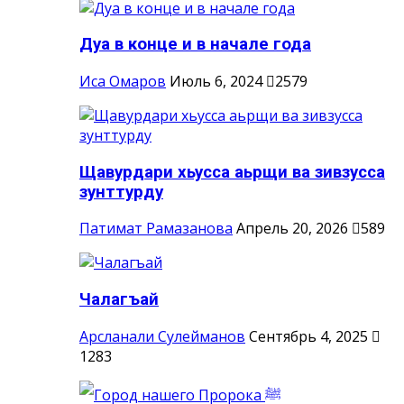
Дуа в конце и в начале года
Иса Омаров
Июль 6, 2024
2579
Щавурдари хьусса аьрщи ва зивзусса
зунттурду
Патимат Рамазанова
Апрель 20, 2026
589
Чалагъай
Арсланали Сулейманов
Сентябрь 4, 2025
1283