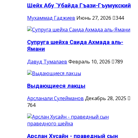
Шейх Абу `Убайда Гъази-Гъумукский
Мухаммад Гаджиев
Июнь 27, 2026
344
Супруга шейха Саида Ахмада аль-
Ямани
Давуд Тумалаев
Февраль 10, 2026
789
Выдающиеся лакцы
Арсланали Сулейманов
Декабрь 28, 2025
764
Арслан Хусайн - праведный сын