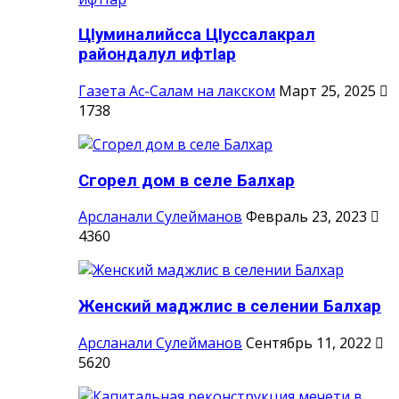
ЦIуминалийсса ЦIуссалакрал
райондалул ифтIар
Газета Ас-Салам на лакском
Март 25, 2025
1738
Сгорел дом в селе Балхар
Арсланали Сулейманов
Февраль 23, 2023
4360
Женский маджлис в селении Балхар
Арсланали Сулейманов
Сентябрь 11, 2022
5620