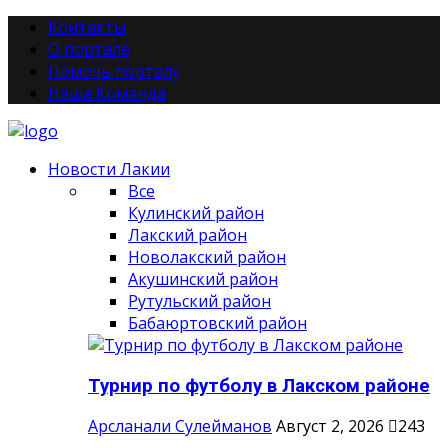
Контакты
О портале
Помочь порталу
Наша Команда
Новости Лакии
Все
Кулинский район
Лакский район
Новолакский район
Акушинский район
Рутульский район
Бабаюртовский район
Турнир по футболу в Лакском районе
Арсланали Сулейманов
Август 2, 2026
243