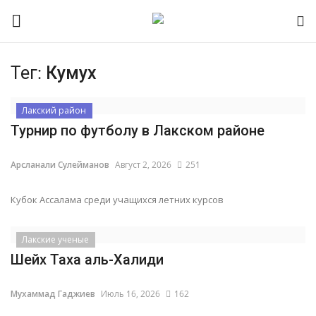
Тег:
Кумух
Контакты
Лакский район
Турнир по футболу в Лакском районе
О портале
Арсланали Сулейманов
Август 2, 2026
251
Помочь порталу
Кубок Ассалама среди учащихся летних курсов
Наша Команда
Новости Лакии
Лакские ученые
Шейх Таха аль-Халиди
Время намаза
Мухаммад Гаджиев
Июль 16, 2026
162
Интервью