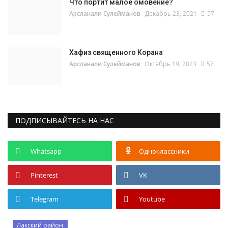
Что портит малое омовение?
Арсланали Сулейманов
Декабрь 23, 2021
57
Хафиз священного Корана
Арсланали Сулейманов
Октябрь 19, 2023
57
ПОДПИСЫВАЙТЕСЬ НА НАС
Whatsapp
Одноклассники
Pinterest
VK
Telegram
Youtube
Лакский район