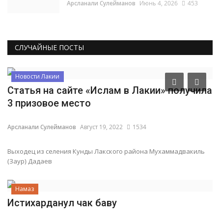
Арсланали Сулейманов
Июнь 4, 2026
453
СЛУЧАЙНЫЕ ПОСТЫ
Новости Лакии
Статья на сайте «Ислам в Лакии‎»‎ получила
3 призовое место
Арсланали Сулейманов
Август 19, 2022
1534
Выходец из селения Кунды Лакского района Мухаммадвакиль
(Заур) Дадаев
Намаз
Истихарданул чак баву