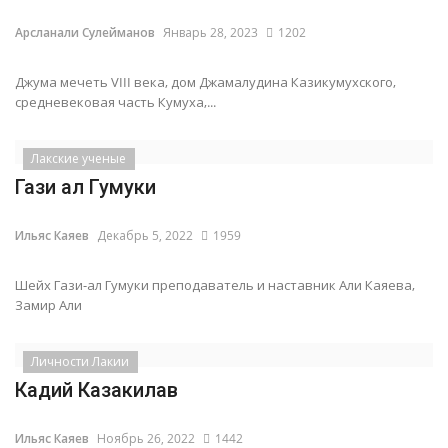
Арсланали Сулейманов
Январь 28, 2023
1202
Джума мечеть VIII века, дом Джамалудина Казикумухского,
средневековая часть Кумуха,...
Лакские ученые
Гази ал Гумуки
Ильяс Каяев
Декабрь 5, 2022
1959
Шейх Гази-ал Гумуки преподаватель и наставник Али Каяева,
Замир Али
Личности Лакии
Кадий Казакилав
Ильяс Каяев
Ноябрь 26, 2022
1442