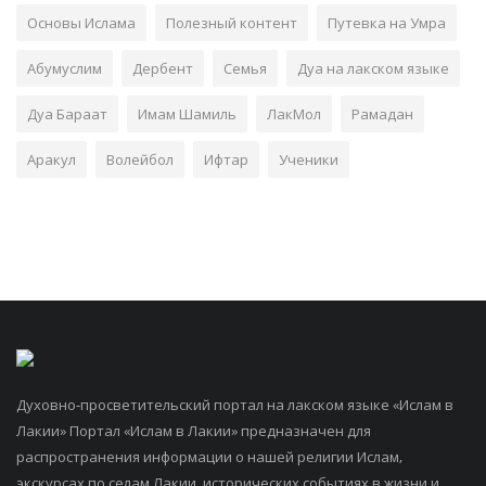
Основы Ислама
Полезный контент
Путевка на Умра
Абумуслим
Дербент
Семья
Дуа на лакском языке
Дуа Бараат
Имам Шамиль
ЛакМол
Рамадан
Аракул
Волейбол
Ифтар
Ученики
Духовно-просветительский портал на лакском языке «Ислам в
Лакии» Портал «Ислам в Лакии» предназначен для
распространения информации о нашей религии Ислам,
экскурсах по селам Лакии, исторических событиях в жизни и