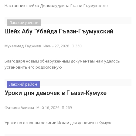
Наставник шейха Джамалуддина Гъази-Гъумукского
Наставление
Лакские ученые
Обучение
Шейх Абу `Убайда Гъази-Гъумукский
Семья
Мухаммад Гаджиев
Июнь 27, 2026
350
История лакцев
Благодаря новым обнаруженным документам нам удалось
установить его родословную
Книги
Лакский район
Уроки для девочек в Гъази-Кумухе
Фатима Алиева
Май 16, 2026
269
Уроки по основам религии Ислам для девочек в Кумухе