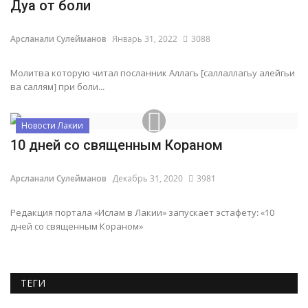
Дуа от боли
Арсланали Сулейманов
Январь 31, 2022
3088
Молитва которую читал посланник Аллагь [саллаллагьу алейгьи
ва саллям] при боли...
Новости Лакии
10 дней со священным Кораном
Арсланали Сулейманов
Декабрь 31, 2020
3981
Редакция портала «Ислам в Лакии» запускает эстафету: «10
дней со священным Кораном»
ТЕГИ