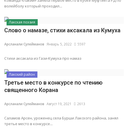
Команда «Лакии» заняла первое место в кубке Муфтията РД по
волейболу который проходил...
Лакская поэзия
Слово о намазе, стихи аксакала из Кумуха
Арсланали Сулейманов
Январь 5, 2022
5597
Стихи аксакала из Гази-Кумуха про намаз
Лакский район
Третье место в конкурсе по чтению
священного Корана
Арсланали Сулейманов
Август 19, 2021
2613
Саламов Арсен, уроженец села Бурши Лакского района, занял
третье место в конкурсе...