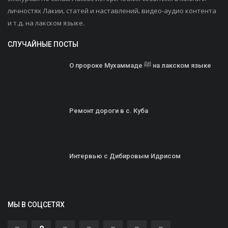
личностях Лакии, статей и наставлений, видео-аудио контента
и т.д. на лакском языке.
СЛУЧАЙНЫЕ ПОСТЫ
О пророке Мухаммаде ﷺ на лакском языке
Ремонт дороги в с. Куба
Интервью с Дибировым Идрисом
МЫ В СОЦСЕТЯХ