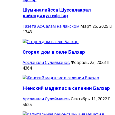
ЦIуминалийсса ЦIуссалакрал
райондалул ифтIар
Газета Ас-Салам на лакском
Март 25, 2025
1743
Сгорел дом в селе Балхар
Арсланали Сулейманов
Февраль 23, 2023
4364
Женский маджлис в селении Балхар
Арсланали Сулейманов
Сентябрь 11, 2022
5625