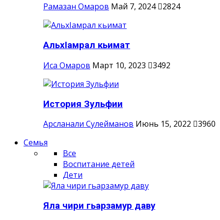
Рамазан Омаров
Май 7, 2024
2824
АльхIамрал кьимат
Иса Омаров
Март 10, 2023
3492
История Зульфии
Арсланали Сулейманов
Июнь 15, 2022
3960
Семья
Все
Воспитание детей
Дети
Яла чири гьарзамур даву