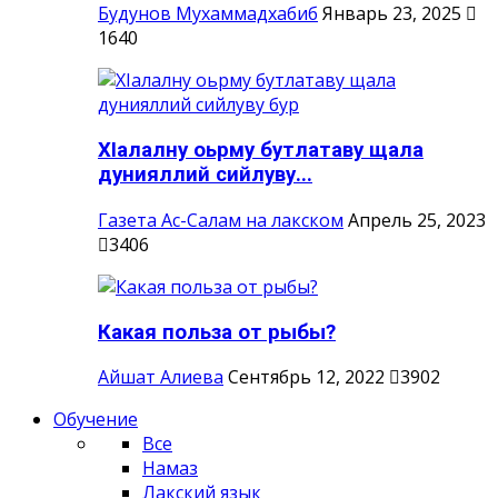
Будунов Мухаммадхабиб
Январь 23, 2025
1640
ХIалалну оьрму бутлатаву щала
дунияллий сийлуву...
Газета Ас-Салам на лакском
Апрель 25, 2023
3406
Какая польза от рыбы?
Айшат Алиева
Сентябрь 12, 2022
3902
Обучение
Все
Намаз
Лакский язык