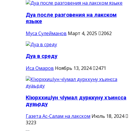
Дуа после разговения на лакском
языке
Муса Сулейманов
Март 4, 2025
2062
Дуа в среду
Иса Омаров
Ноябрь 13, 2024
2471
КIюрххицIун чIумал дурккуну хъинсса
дуаьрду
Газета Ас-Салам на лакском
Июль 18, 2024
3223