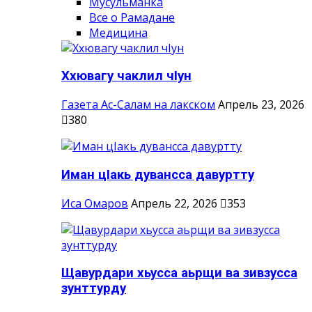
Мусульманка
Все о Рамадане
Медицина
Ххювагу чаклил чIун
Газета Ас-Салам на лакском
Апрель 23, 2026
380
Иман цIакь дувансса давуртту
Иса Омаров
Апрель 22, 2026
353
Щавурдари хьусса аьрщи ва зивзусса
зунттурду