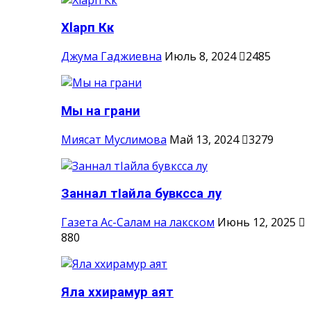
Хlарп Кк
Джума Гаджиевна
Июль 8, 2024
2485
Мы на грани
Миясат Муслимова
Май 13, 2024
3279
Заннал тIайла бувксса лу
Газета Ас-Салам на лакском
Июнь 12, 2025
880
Яла ххирамур аят