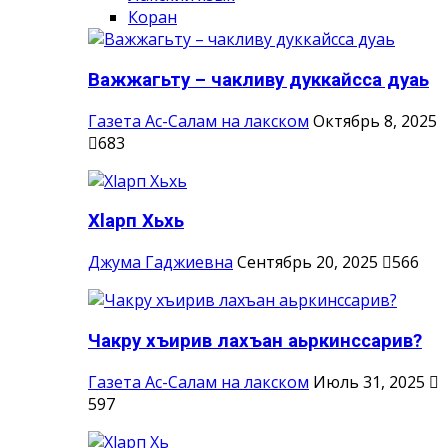
Коран
Важжагьту – чакливу дуккайсса дуаь
Газета Ас-Салам на лакском
Октябрь 8, 2025
683
Хlарп Хьхь
Джума Гаджиевна
Сентябрь 20, 2025
566
Чакру хъирив лахъан аьркинссарив?
Газета Ас-Салам на лакском
Июль 31, 2025
597