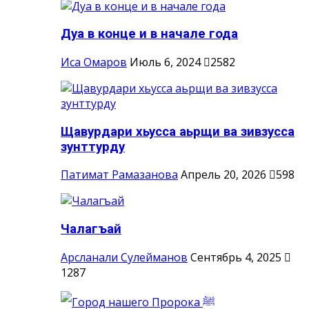
Дуа в конце и в начале года
Иса Омаров
Июль 6, 2024
2582
Щавурдари хьусса аьрщи ва зивзусса
зунттурду
Патимат Рамазанова
Апрель 20, 2026
598
Чалагъай
Арсланали Сулейманов
Сентябрь 4, 2025
1287