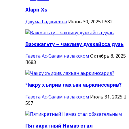
Хlарп Хь
Джума Гаджиевна
Июнь 30, 2025
582
Важжагьту – чакливу дуккайсса дуаь
Газета Ас-Салам на лакском
Октябрь 8, 2025
683
Чакру хъирив лахъан аьркинссарив?
Газета Ас-Салам на лакском
Июль 31, 2025
597
Пятикратный Намаз стал