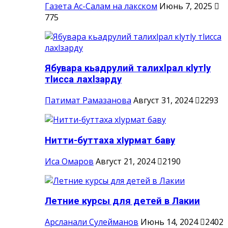
Газета Ас-Салам на лакском
Июнь 7, 2025
775
Ябувара кьадрулий талихlрал кlутlу
тlисса лахlзарду
Патимат Рамазанова
Август 31, 2024
2293
Нитти-буттаха хIурмат баву
Иса Омаров
Август 21, 2024
2190
Летние курсы для детей в Лакии
Арсланали Сулейманов
Июнь 14, 2024
2402