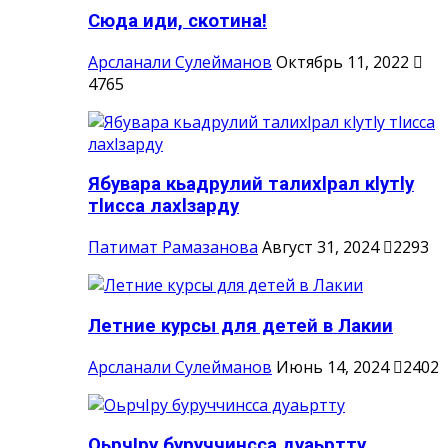
Сюда иди, скотина!
Арсланали Сулейманов
Октябрь 11, 2022
4765
Ябувара кьадрулий талихlрал кlутlу
тlисса лахlзарду
Патимат Рамазанова
Август 31, 2024
2293
Летние курсы для детей в Лакии
Арсланали Сулейманов
Июнь 14, 2024
2402
ОьрчIру буруччинсса дуаьртту