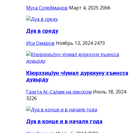
Муса Сулейманов
Март 4, 2025
2066
Дуа в среду
Иса Омаров
Ноябрь 13, 2024
2473
КIюрххицIун чIумал дурккуну хъинсса
дуаьрду
Газета Ас-Салам на лакском
Июль 18, 2024
3226
Дуа в конце и в начале года