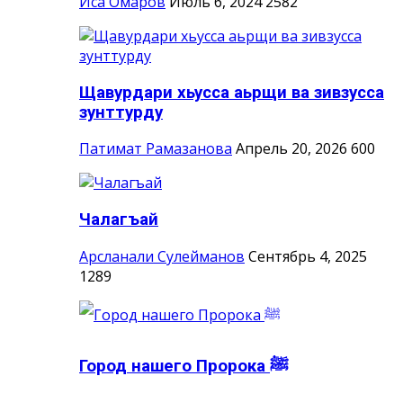
Иса Омаров
Июль 6, 2024
2582
Щавурдари хьусса аьрщи ва зивзусса
зунттурду
Патимат Рамазанова
Апрель 20, 2026
600
Чалагъай
Арсланали Сулейманов
Сентябрь 4, 2025
1289
Город нашего Пророка ‎ﷺ