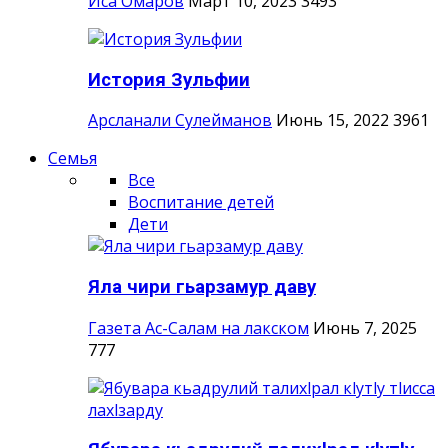
Иса Омаров
Март 10, 2023
3493
История Зульфии
Арсланали Сулейманов
Июнь 15, 2022
3961
Семья
Все
Воспитание детей
Дети
Яла чири гьарзамур даву
Газета Ас-Салам на лакском
Июнь 7, 2025
777