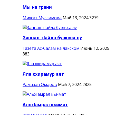
Мы на грани
Миясат Муслимова
Май 13, 2024
3279
Заннал тIайла бувксса лу
Газета Ас-Салам на лакском
Июнь 12, 2025
883
Яла ххирамур аят
Рамазан Омаров
Май 7, 2024
2825
АльхIамрал кьимат