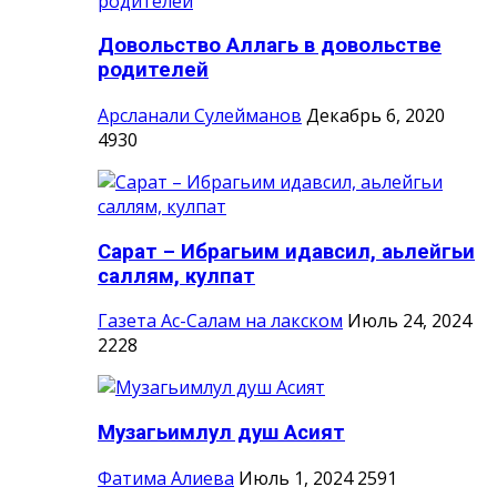
Довольство Аллагь в довольстве
родителей
Арсланали Сулейманов
Декабрь 6, 2020
4930
Сарат – Ибрагьим идавсил, аьлейгьи
саллям, кулпат
Газета Ас-Салам на лакском
Июль 24, 2024
2228
Музагьимлул душ Асият
Фатима Алиева
Июль 1, 2024
2591