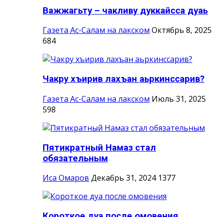
Важжагьту – чакливу дуккайсса дуаь
Газета Ас-Салам на лакском
Октябрь 8, 2025
684
Чакру хъирив лахъан аьркинссарив?
Газета Ас-Салам на лакском
Июль 31, 2025
598
Пятикратный Намаз стал
обязательным
Иса Омаров
Декабрь 31, 2024
1377
Короткое дуа после омовения