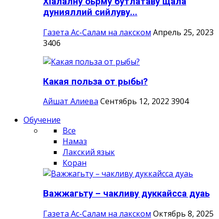
ХIалалну оьрму бутлатаву щала
дунияллий сийлуву...
Газета Ас-Салам на лакском
Апрель 25, 2023
3406
Какая польза от рыбы?
Айшат Алиева
Сентябрь 12, 2022
3904
Обучение
Все
Намаз
Лакский язык
Коран
Важжагьту – чакливу дуккайсса дуаь
Газета Ас-Салам на лакском
Октябрь 8, 2025