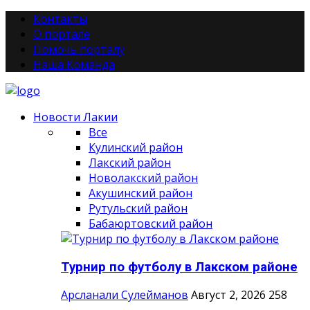
Контакты
О портале
Помочь порталу
Наша Команда
Новости Лакии
Все
Кулинский район
Лакский район
Новолакский район
Акушинский район
Рутульский район
Бабаюртовский район
Турнир по футболу в Лакском районе
Арсланали Сулейманов
Август 2, 2026
258