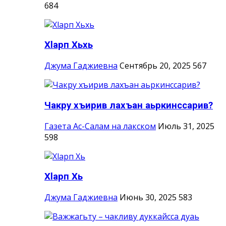
684
Хlарп Хьхь
Джума Гаджиевна
Сентябрь 20, 2025
567
Чакру хъирив лахъан аьркинссарив?
Газета Ас-Салам на лакском
Июль 31, 2025
598
Хlарп Хь
Джума Гаджиевна
Июнь 30, 2025
583