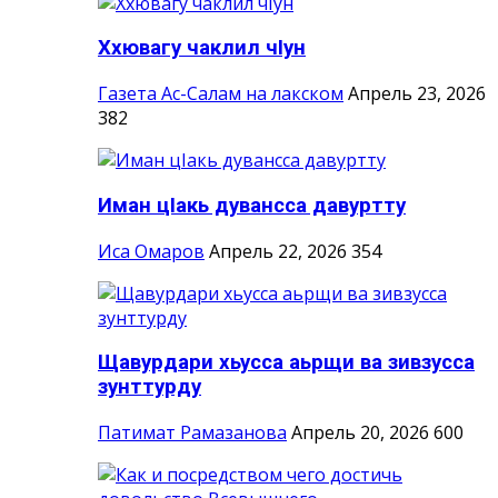
Ххювагу чаклил чIун
Газета Ас-Салам на лакском
Апрель 23, 2026
382
Иман цIакь дувансса давуртту
Иса Омаров
Апрель 22, 2026
354
Щавурдари хьусса аьрщи ва зивзусса
зунттурду
Патимат Рамазанова
Апрель 20, 2026
600