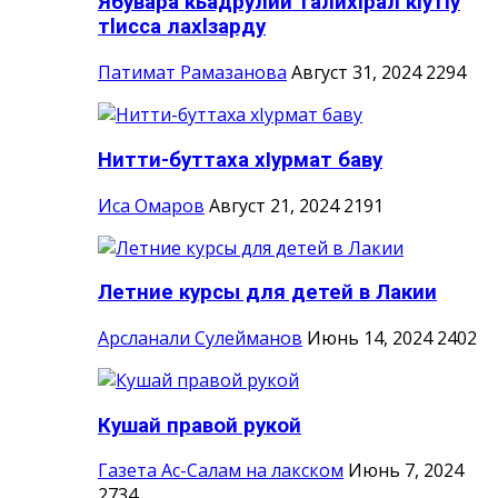
Ябувара кьадрулий талихlрал кlутlу
тlисса лахlзарду
Патимат Рамазанова
Август 31, 2024
2294
Нитти-буттаха хIурмат баву
Иса Омаров
Август 21, 2024
2191
Летние курсы для детей в Лакии
Арсланали Сулейманов
Июнь 14, 2024
2402
Кушай правой рукой
Газета Ас-Салам на лакском
Июнь 7, 2024
2734