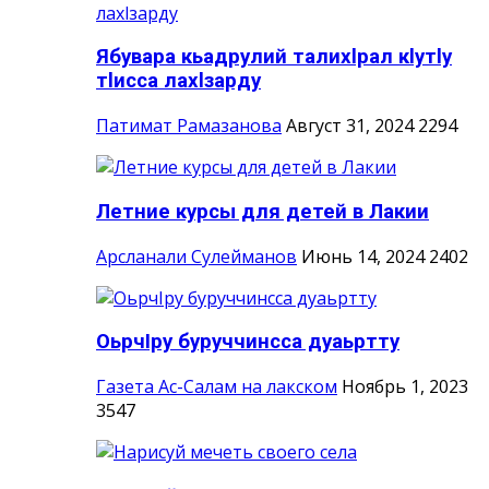
Ябувара кьадрулий талихlрал кlутlу
тlисса лахlзарду
Патимат Рамазанова
Август 31, 2024
2294
Летние курсы для детей в Лакии
Арсланали Сулейманов
Июнь 14, 2024
2402
ОьрчIру буруччинсса дуаьртту
Газета Ас-Салам на лакском
Ноябрь 1, 2023
3547