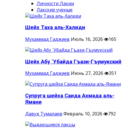
Личности Лакии
Лакские ученые
Шейх Таха аль-Халиди
Мухаммад Гаджиев
Июль 16, 2026
165
Шейх Абу `Убайда Гъази-Гъумукский
Мухаммад Гаджиев
Июнь 27, 2026
351
Супруга шейха Саида Ахмада аль-
Ямани
Давуд Тумалаев
Февраль 10, 2026
792