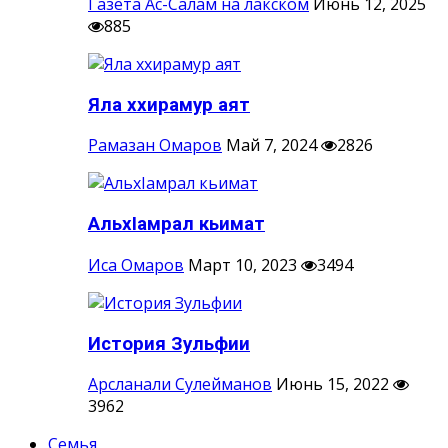
Газета Ас-Салам на лакском
Июнь 12, 2025
885
Яла ххирамур аят
Рамазан Омаров
Май 7, 2024
2826
АльхIамрал кьимат
Иса Омаров
Март 10, 2023
3494
История Зульфии
Арсланали Сулейманов
Июнь 15, 2022
3962
Семья