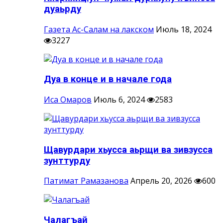
дуаьрду
Газета Ас-Салам на лакском
Июль 18, 2024
3227
Дуа в конце и в начале года
Иса Омаров
Июль 6, 2024
2583
Щавурдари хьусса аьрщи ва зивзусса
зунттурду
Патимат Рамазанова
Апрель 20, 2026
600
Чалагъай