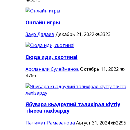
Онлайн игры
Заур Дадаев
Декабрь 21, 2022
3323
Сюда иди, скотина!
Арсланали Сулейманов
Октябрь 11, 2022
4766
Ябувара кьадрулий талихlрал кlутlу
тlисса лахlзарду
Патимат Рамазанова
Август 31, 2024
2295