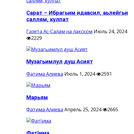
Сарат – Ибрагьим идавсил, аьлейгьи
саллям, кулпат
Газета Ас-Салам на лакском
Июль 24, 2024
2229
Музагьимлул душ Асият
Фатима Алиева
Июль 1, 2024
2591
Марьям
Фатима Алиева
Апрель 25, 2024
2665
ФатIима