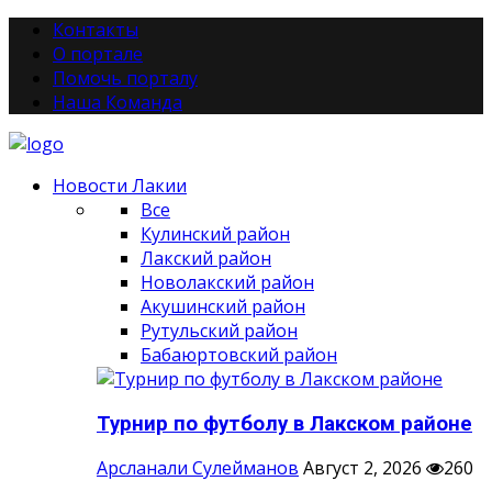
Контакты
О портале
Помочь порталу
Наша Команда
Новости Лакии
Все
Кулинский район
Лакский район
Новолакский район
Акушинский район
Рутульский район
Бабаюртовский район
Турнир по футболу в Лакском районе
Арсланали Сулейманов
Август 2, 2026
260