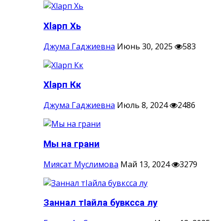
Хlарп Хь
Джума Гаджиевна
Июнь 30, 2025
583
Хlарп Кк
Джума Гаджиевна
Июль 8, 2024
2486
Мы на грани
Миясат Муслимова
Май 13, 2024
3279
Заннал тIайла бувксса лу