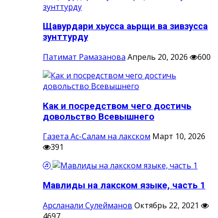
Щавурдари хьусса аьрщи ва зивзусса
зунттурду
Патимат Рамазанова
Апрель 20, 2026
600
Как и посредством чего достичь
довольство Всевышнего
Газета Ас-Салам на лакском
Март 10, 2026
391
Мавлиды на лакском языке, часть 1
Арсланали Сулейманов
Октябрь 22, 2021
4697