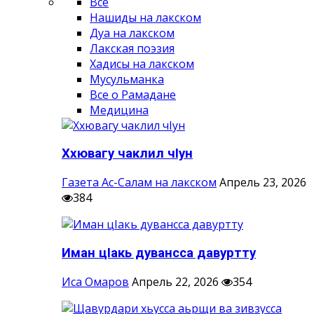
Все
Нашиды на лакском
Дуа на лакском
Лакская поэзия
Хадисы на лакском
Мусульманка
Все о Рамадане
Медицина
Ххювагу чаклил чIун
Газета Ас-Салам на лакском
Апрель 23, 2026
384
Иман цIакь дувансса давуртту
Иса Омаров
Апрель 22, 2026
354