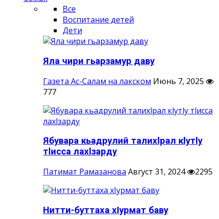
Все
Воспитание детей
Дети
Яла чири гьарзамур даву
Газета Ас-Салам на лакском
Июнь 7, 2025
777
Ябувара кьадрулий талихlрал кlутlу
тlисса лахlзарду
Патимат Рамазанова
Август 31, 2024
2295
Нитти-буттаха хIурмат баву