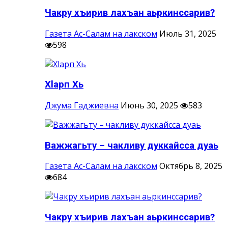
Чакру хъирив лахъан аьркинссарив?
Газета Ас-Салам на лакском
Июль 31, 2025
598
Хlарп Хь
Джума Гаджиевна
Июнь 30, 2025
583
Важжагьту – чакливу дуккайсса дуаь
Газета Ас-Салам на лакском
Октябрь 8, 2025
684
Чакру хъирив лахъан аьркинссарив?