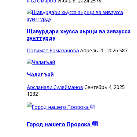
Иса Омаров
Июль 6, 2024
2578
Щавурдари хьусса аьрщи ва зивзусса
зунттурду
Патимат Рамазанова
Апрель 20, 2026
587
Чалагъай
Арсланали Сулейманов
Сентябрь 4, 2025
1282
Город нашего Пророка ‎ﷺ