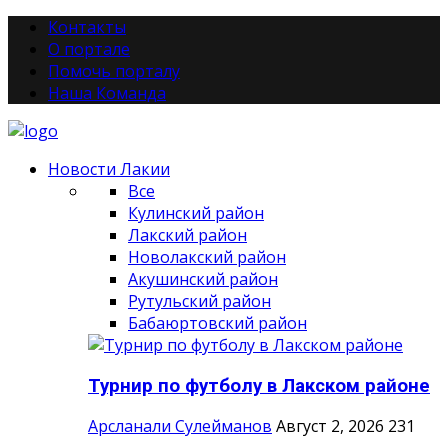
Контакты
О портале
Помочь порталу
Наша Команда
Новости Лакии
Все
Кулинский район
Лакский район
Новолакский район
Акушинский район
Рутульский район
Бабаюртовский район
Турнир по футболу в Лакском районе
Арсланали Сулейманов
Август 2, 2026
231