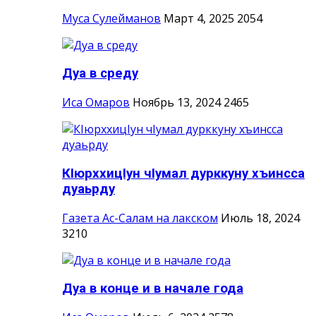
Муса Сулейманов
Март 4, 2025
2054
Дуа в среду
Иса Омаров
Ноябрь 13, 2024
2465
КIюрххицIун чIумал дурккуну хъинсса
дуаьрду
Газета Ас-Салам на лакском
Июль 18, 2024
3210
Дуа в конце и в начале года