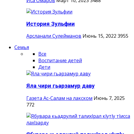
Иса Омаров
Март 10, 2023
3488
История Зульфии
Арсланали Сулейманов
Июнь 15, 2022
3955
Семья
Все
Воспитание детей
Дети
Яла чири гьарзамур даву
Газета Ас-Салам на лакском
Июнь 7, 2025
772