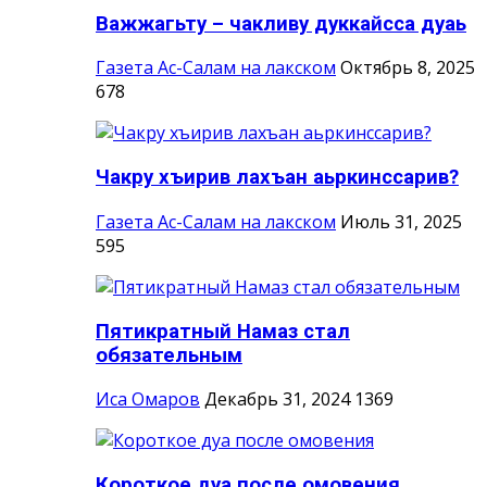
Важжагьту – чакливу дуккайсса дуаь
Газета Ас-Салам на лакском
Октябрь 8, 2025
678
Чакру хъирив лахъан аьркинссарив?
Газета Ас-Салам на лакском
Июль 31, 2025
595
Пятикратный Намаз стал
обязательным
Иса Омаров
Декабрь 31, 2024
1369
Короткое дуа после омовения