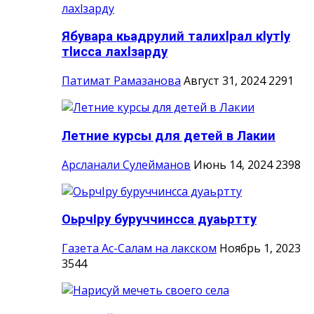
Ябувара кьадрулий талихlрал кlутlу
тlисса лахlзарду
Патимат Рамазанова
Август 31, 2024
2291
Летние курсы для детей в Лакии
Арсланали Сулейманов
Июнь 14, 2024
2398
ОьрчIру буруччинсса дуаьртту
Газета Ас-Салам на лакском
Ноябрь 1, 2023
3544