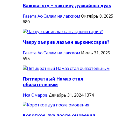
Важжагьту – чакливу дуккайсса дуаь
Газета Ас-Салам на лакском
Октябрь 8, 2025
680
Чакру хъирив лахъан аьркинссарив?
Газета Ас-Салам на лакском
Июль 31, 2025
595
Пятикратный Намаз стал
обязательным
Иса Омаров
Декабрь 31, 2024
1374
Короткое дуа после омовения