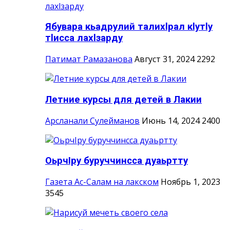
Ябувара кьадрулий талихlрал кlутlу
тlисса лахlзарду
Патимат Рамазанова
Август 31, 2024
2292
Летние курсы для детей в Лакии
Арсланали Сулейманов
Июнь 14, 2024
2400
ОьрчIру буруччинсса дуаьртту
Газета Ас-Салам на лакском
Ноябрь 1, 2023
3545