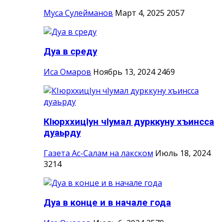
Муса Сулейманов
Март 4, 2025
2057
Дуа в среду
Иса Омаров
Ноябрь 13, 2024
2469
КIюрххицIун чIумал дурккуну хъинсса
дуаьрду
Газета Ас-Салам на лакском
Июль 18, 2024
3214
Дуа в конце и в начале года