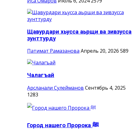
Иса Омаров
Июль 6, 2024
2579
Щавурдари хьусса аьрщи ва зивзусса
зунттурду
Патимат Рамазанова
Апрель 20, 2026
589
Чалагъай
Арсланали Сулейманов
Сентябрь 4, 2025
1283
Город нашего Пророка ‎ﷺ