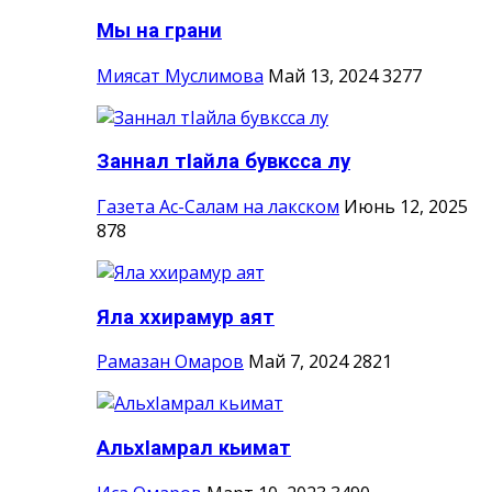
Мы на грани
Миясат Муслимова
Май 13, 2024
3277
Заннал тIайла бувксса лу
Газета Ас-Салам на лакском
Июнь 12, 2025
878
Яла ххирамур аят
Рамазан Омаров
Май 7, 2024
2821
АльхIамрал кьимат