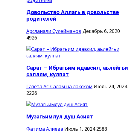
Довольство Аллагь в довольстве
родителей
Арсланали Сулейманов
Декабрь 6, 2020
4926
Сарат – Ибрагьим идавсил, аьлейгьи
саллям, кулпат
Газета Ас-Салам на лакском
Июль 24, 2024
2226
Музагьимлул душ Асият
Фатима Алиева
Июль 1, 2024
2588