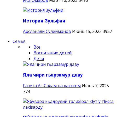
Иса Омаров
Март 10, 2023
3490
История Зульфии
Арсланали Сулейманов
Июнь 15, 2022
3957
Семья
Все
Воспитание детей
Дети
Яла чири гьарзамур даву
Газета Ас-Салам на лакском
Июнь 7, 2025
774