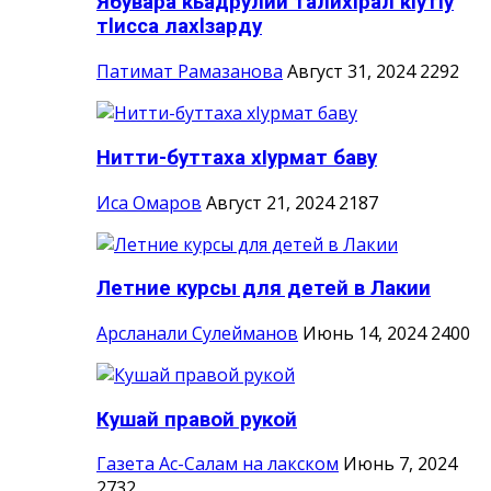
Ябувара кьадрулий талихlрал кlутlу
тlисса лахlзарду
Патимат Рамазанова
Август 31, 2024
2292
Нитти-буттаха хIурмат баву
Иса Омаров
Август 21, 2024
2187
Летние курсы для детей в Лакии
Арсланали Сулейманов
Июнь 14, 2024
2400
Кушай правой рукой
Газета Ас-Салам на лакском
Июнь 7, 2024
2732