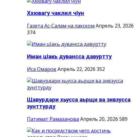
Ххювагу чаклил чIун
Газета Ас-Салам на лакском
Апрель 23, 2026
374
Иман цIакь дувансса давуртту
Иса Омаров
Апрель 22, 2026
352
Щавурдари хьусса аьрщи ва зивзусса
зунттурду
Патимат Рамазанова
Апрель 20, 2026
589