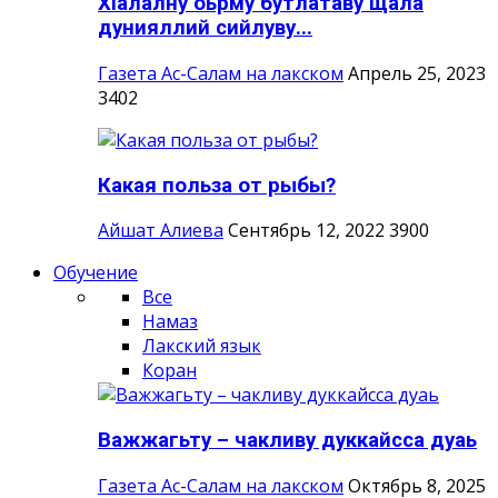
ХIалалну оьрму бутлатаву щала
дунияллий сийлуву...
Газета Ас-Салам на лакском
Апрель 25, 2023
3402
Какая польза от рыбы?
Айшат Алиева
Сентябрь 12, 2022
3900
Обучение
Все
Намаз
Лакский язык
Коран
Важжагьту – чакливу дуккайсса дуаь
Газета Ас-Салам на лакском
Октябрь 8, 2025