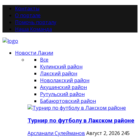
Контакты
О портале
Помочь порталу
Наша Команда
Новости Лакии
Все
Кулинский район
Лакский район
Новолакский район
Акушинский район
Рутульский район
Бабаюртовский район
Турнир по футболу в Лакском районе
Арсланали Сулейманов
Август 2, 2026
245