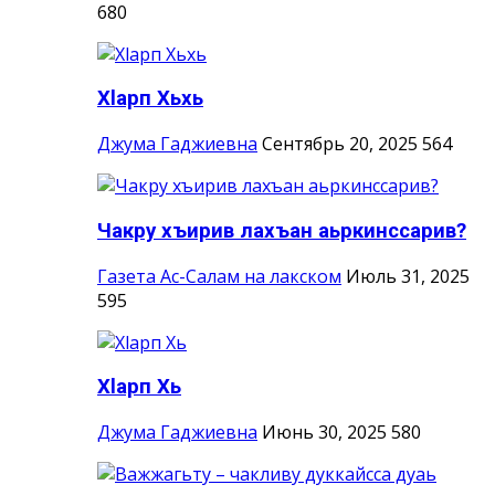
680
Хlарп Хьхь
Джума Гаджиевна
Сентябрь 20, 2025
564
Чакру хъирив лахъан аьркинссарив?
Газета Ас-Салам на лакском
Июль 31, 2025
595
Хlарп Хь
Джума Гаджиевна
Июнь 30, 2025
580