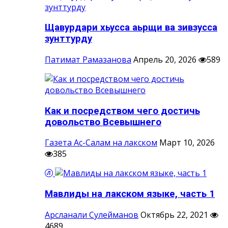
Щавурдари хьусса аьрщи ва зивзусса
зунттурду
Патимат Рамазанова
Апрель 20, 2026
589
Как и посредством чего достичь
довольство Всевышнего
Газета Ас-Салам на лакском
Март 10, 2026
385
Мавлиды на лакском языке, часть 1
Арсланали Сулейманов
Октябрь 22, 2021
4689