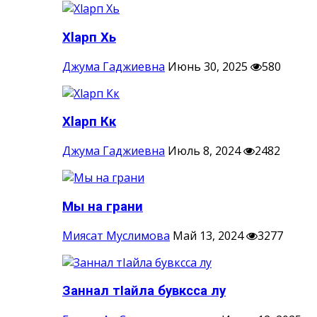
Хlарп Хь
Джума Гаджиевна
Июнь 30, 2025
580
Хlарп Кк
Джума Гаджиевна
Июль 8, 2024
2482
Мы на грани
Миясат Муслимова
Май 13, 2024
3277
Заннал тIайла бувксса лу