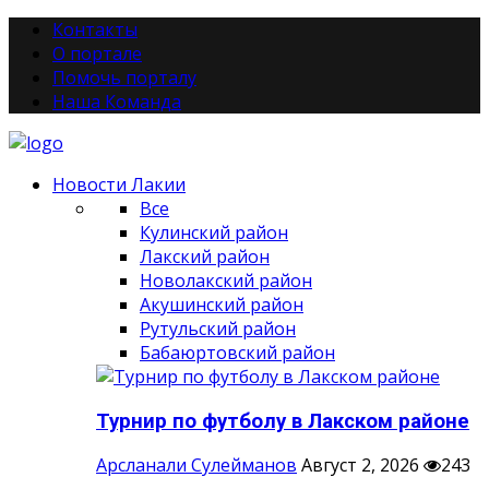
Контакты
О портале
Помочь порталу
Наша Команда
Новости Лакии
Все
Кулинский район
Лакский район
Новолакский район
Акушинский район
Рутульский район
Бабаюртовский район
Турнир по футболу в Лакском районе
Арсланали Сулейманов
Август 2, 2026
243