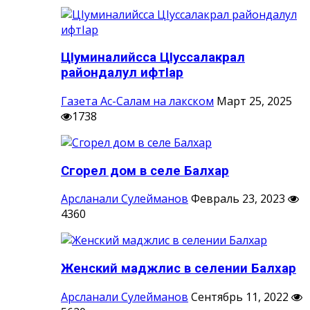
ЦIуминалийсса ЦIуссалакрал
райондалул ифтIар
Газета Ас-Салам на лакском
Март 25, 2025
1738
Сгорел дом в селе Балхар
Арсланали Сулейманов
Февраль 23, 2023
4360
Женский маджлис в селении Балхар
Арсланали Сулейманов
Сентябрь 11, 2022