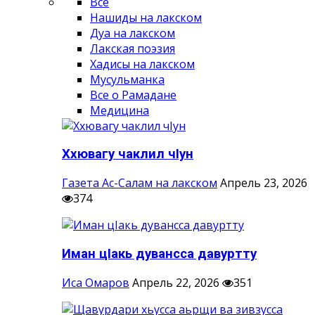
Все
Нашиды на лакском
Дуа на лакском
Лакская поэзия
Хадисы на лакском
Мусульманка
Все о Рамадане
Медицина
Ххювагу чаклил чIун
Газета Ас-Салам на лакском
Апрель 23, 2026
374
Иман цIакь дувансса давуртту
Иса Омаров
Апрель 22, 2026
351