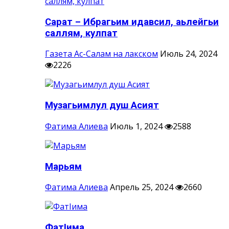
Сарат – Ибрагьим идавсил, аьлейгьи
саллям, кулпат
Газета Ас-Салам на лакском
Июль 24, 2024
2226
Музагьимлул душ Асият
Фатима Алиева
Июль 1, 2024
2588
Марьям
Фатима Алиева
Апрель 25, 2024
2660
ФатIима