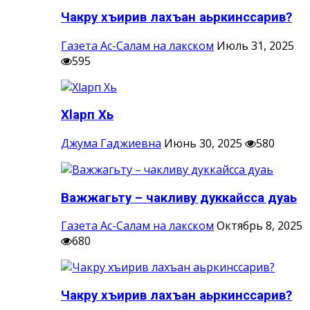
Чакру хъирив лахъан аьркинссарив?
Газета Ас-Салам на лакском
Июль 31, 2025
595
Хlарп Хь
Джума Гаджиевна
Июнь 30, 2025
580
Важжагьту – чакливу дуккайсса дуаь
Газета Ас-Салам на лакском
Октябрь 8, 2025
680
Чакру хъирив лахъан аьркинссарив?