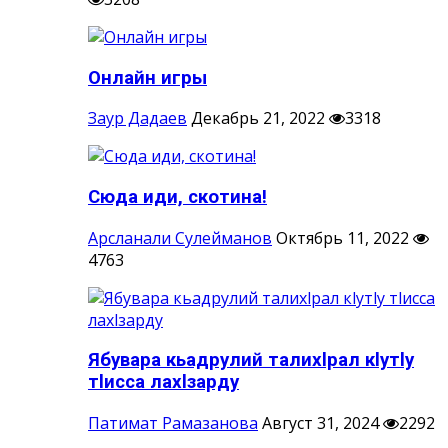
Онлайн игры
Заур Дадаев
Декабрь 21, 2022
3318
Сюда иди, скотина!
Арсланали Сулейманов
Октябрь 11, 2022
4763
Ябувара кьадрулий талихlрал кlутlу
тlисса лахlзарду
Патимат Рамазанова
Август 31, 2024
2292