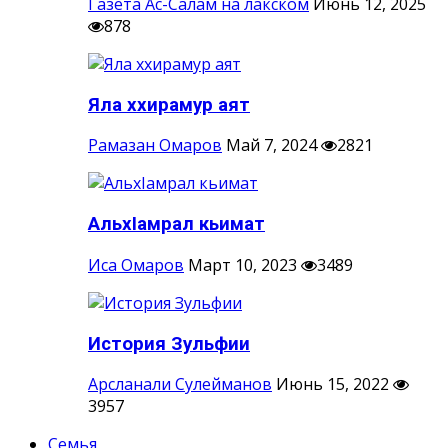
Газета Ас-Салам на лакском
Июнь 12, 2025
878
Яла ххирамур аят
Рамазан Омаров
Май 7, 2024
2821
АльхIамрал кьимат
Иса Омаров
Март 10, 2023
3489
История Зульфии
Арсланали Сулейманов
Июнь 15, 2022
3957
Семья