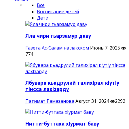
Все
Воспитание детей
Дети
Яла чири гьарзамур даву
Газета Ас-Салам на лакском
Июнь 7, 2025
774
Ябувара кьадрулий талихlрал кlутlу
тlисса лахlзарду
Патимат Рамазанова
Август 31, 2024
2292
Нитти-буттаха хIурмат баву