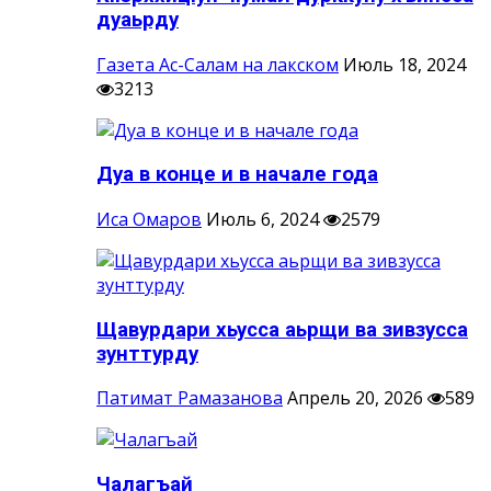
дуаьрду
Газета Ас-Салам на лакском
Июль 18, 2024
3213
Дуа в конце и в начале года
Иса Омаров
Июль 6, 2024
2579
Щавурдари хьусса аьрщи ва зивзусса
зунттурду
Патимат Рамазанова
Апрель 20, 2026
589
Чалагъай