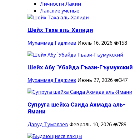
Личности Лакии
Лакские ученые
Шейх Таха аль-Халиди
Мухаммад Гаджиев
Июль 16, 2026
158
Шейх Абу `Убайда Гъази-Гъумукский
Мухаммад Гаджиев
Июнь 27, 2026
347
Супруга шейха Саида Ахмада аль-
Ямани
Давуд Тумалаев
Февраль 10, 2026
789