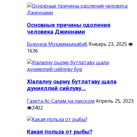
Основные причины одоления
человека Джиннами
Будунов Мухаммадхабиб
Январь 23, 2025
1636
ХIалалну оьрму бутлатаву щала
дунияллий сийлуву...
Газета Ас-Салам на лакском
Апрель 25, 2023
3402
Какая польза от рыбы?