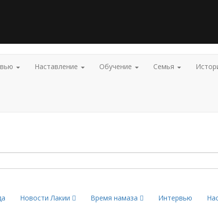
рвью
Наставление
Обучение
Семья
Истор
да
Новости Лакии
Время намаза
Интервью
На