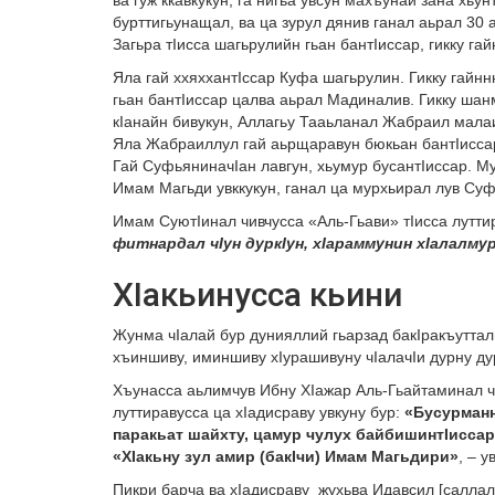
бурттигьунащал, ва ца зурул дянив ганал аьрал 30
Загьра тIисса шагьрулийн гьан бантIиссар, гикку га
Яла гай ххяххантIссар Куфа шагьрулин. Гикку гайн
гьан бантIиссар цалва аьрал Мадиналив. Гикку шанм
кIанайн бивукун, Аллагьу Тааьланал Жабраил малаи
Яла Жабраиллул гай аьрщаравун бюкьан бантIиссар.
Гай СуфьяниначIан лавгун, хьумур бусантIиссар. Му
Имам Магьди увккукун, ганал ца мурхьирал лув Суф
Имам СуютIинал чивчусса «Аль-Гьави» тIисса лутти
фитнардал чIун дуркIун, хIараммунин хIалалмур
ХIакьинусса кьини
Жунма чIалай бур дунияллий гьарзад бакIракъуттали
хъиншиву, иминшиву хIурашивуну чIалачIи дурну ду
Хъунасса аьлимчув Ибну ХIажар Аль-Гьайтаминал 
луттиравусса ца хIадисраву увкуну бур:
«Бусурманн
паракьат шайхту, цамур чулух байбишинтIиссар.
«ХIакьну зул амир (бакIчи) Имам Магьдири»
, – у
Пикри барча ва хIадисраву жухьва Идавсил [саллал