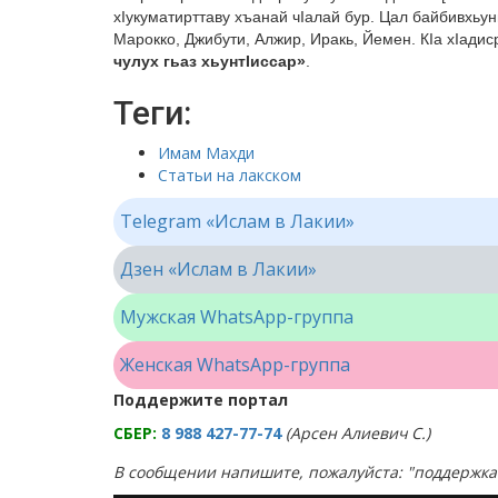
хIукуматирттаву хъанай чIалай бур. Цал байбивхьун
Марокко, Джибути, Алжир, Иракь, Йемен. КIа хIадис
чулух гьаз хьунтIиссар»
.
Теги:
Имам Махди
Статьи на лакском
Telegram «Ислам в Лакии»
Дзен «Ислам в Лакии»
Мужская WhatsApp-группа
Женская WhatsApp-группа
Поддержите портал
СБЕР:
8 988 427-77-74
(Арсен Алиевич С.)
В сообщении напишите, пожалуйста: "поддержка 