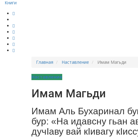
Книги
Главная
Наставление
Имам Магьди
Наставление
Имам Магьди
Имам Аль­ Бухаринал бу
бур: «На идавсну гьан а
дучIаву вай кIивагу кIис