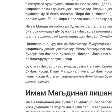
бюхттулсса чурх бусса, ганал чаннасса лажиндарах 
ххирасса лажин дакIнин дагьлантIиссар. Ккарчив дик
лухIисса кIунтI бикIантIиссар. ЧIири бикIантIиссар
лархьхьусса. Ганай кIира кIяласса лаххия ларххун д
Имам Магьди ачинтIиссар Идавсил [саллаллагьу аьл
бивтсса суннатру цIу буккан бантIиссар ва цинявпа
щаллагу дунияллий каялувшиву дантIиссар, Сулайма
Цинявппа къанчру лекьан бантIиссар. Бусурманнал 
ххаришиву дацIан дантIиссар. Имам Магьдинал зам
буллугъсса бакIлахъру ххяхлантIиссар. Инсаннал аь
бакIлахърулул ласунтIиссар.
БухлагантIиссар риба, зуна, аьракьи хIачIаву. Халк
бикIантIиссар. Имам Магьдинал чIумал дикIантIисс
ччантIиссар Аллагьу Тааьланал ливтIуми бизан бувн
дуниял каккан.
Имам Магьдинал лишан
Имам Магьдинал дикIантIиссар Идавсил [саллаллагь
ххют дуллалисса ттурлу дикIантIиссар. Ссаврунная 
зу ванал хъирив бачи!»
, – куну. Вай махъру увкус