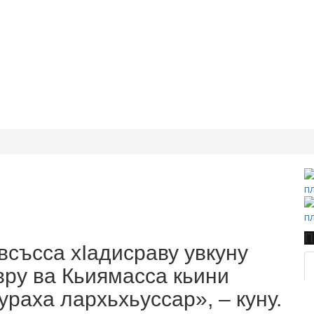
П
всъсса хIадисраву увкуну
вру ва Кьиямасса кьини
сураха лархьхьуссар», – куну.