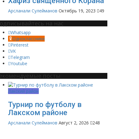
Хафиз священного Корана
Арсланали Сулейманов
Октябрь 19, 2023
49
одписывайтесь на нас
Whatsapp
Одноклассники
Pinterest
VK
Telegram
Youtube
екомендуемые посты
Лакский район
Турнир по футболу в
Лакском районе
Арсланали Сулейманов
Август 2, 2026
248