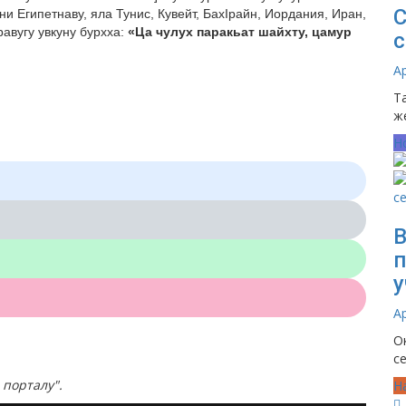
С
ни Египетнаву, яла Тунис, Кувейт, БахIрайн, Иордания, Иран,
равугу увкуну бурхха:
«Ца чулух паракьат шайхту, цамур
с
А
Т
ж
Н
В
у
А
О
с
порталу".
Н