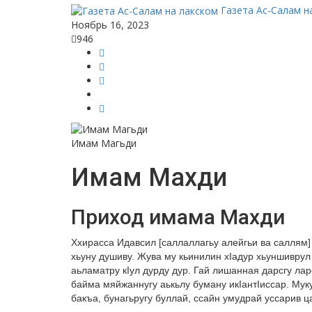
Газета Ас-Салам н
Ноябрь 16, 2023
946
Имам Магьди
Имам Махди
Приход имама Махди
Ххирасса Идавсил [саллаллагьу алейгьи ва саллям]
хьуну душиву. Жува му кьинилин хIадур хьуншиврул
аьламатру кIул дурду дур. Гай лишанная дарсгу лар
байма мяйжаннугу аькьлу буману икIантIиссар. Мук
бакъа, бунагьругу буллай, ссайн умудрай уссарив ц