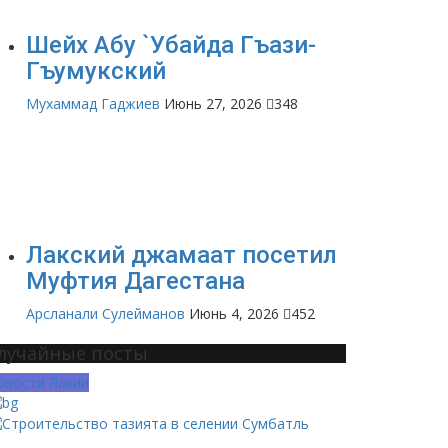
Шейх Абу `Убайда Гъази-
Гъумукский
Мухаммад Гаджиев
Июнь 27, 2026
348
Лакский джамаат посетил
Муфтия Дагестана
Арсланали Сулейманов
Июнь 4, 2026
452
лучайные посты
овости Лакии