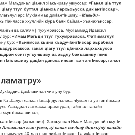
мам Магьдинал цIанил хIакъираву увкуссар:
«Ганал цIа ттул
 цIагу ттул буттал цIаниха лархьхьусса дикIантIиссар»
.
уллагьлул арс МухIаммад дикIантIишиву.
«Магьди»
кь тIайласса ххуллийн кIура баян байма» хъанахъиссар.
ьлайгьи ва саллям] тухумравсса. МухIаммад Идавсил
у бур:
«Имам Магьди ттул тухумравасса, ФатIиматлул
уну бур:
«Кьиямсса кьини къадучIантIиссар аьрабнал
адурссаксса, ганал цIагу ттул цIаниха лархьхьусса
щарай сситтугъуншиву ва аьдлу бакъашиву ппив
 тIайлашиву дацIан дансса инсан гьан антIиссар, ганал
ьламатру»
МухIаддис ДахIлавинал чивчуну бур:
в Каъбалул лагма тIаваф дуллалиса чIумал га увчIинтIиссар
уль-Асвадрал лагмасса арамтуран, гайннал ганайн
ш хьунтIисса шинал,
гьантIиссар (затмение). Халкьуннал Имам Магьдинайн кьутIи
 Аллагьнал гьан увма, зу ванах вичIигу дирхьуну ванайн
н оьрмулул 40-лла шин дикIантIиссар. Га икIантIиссар