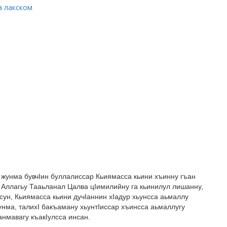
а лакском
 жунма бувчIин буллалиссар Кьиямасса кьини хъинну гъан
 Аллагьу Тааьланал Цалва цIимилийну га кьинилул лишанну,
сун, Кьиямасса кьини дучIаннин хIадур хьунсса аьмаллу
унма, талихI бакъаману хьунтIиссар хъинсса аьмаллугу
анмавагу къакIулсса инсан.