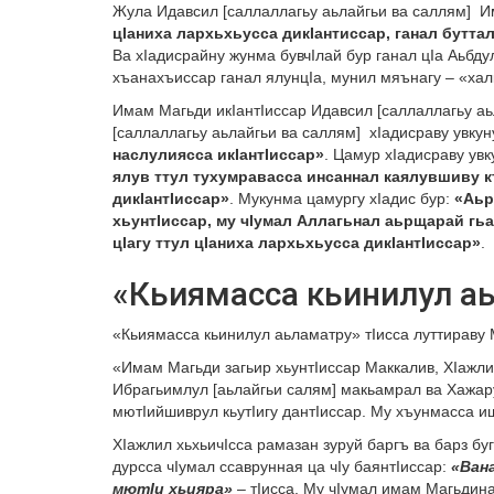
Жула Идавсил [саллаллагьу аьлайгьи ва саллям] И
цIаниха лархьхьусса дикIантиссар, ганал буттал
Ва хIадисрайну жунма бувчIлай бур ганал цIа Аьбд
хъанахъиссар ганал ялунцIа, мунил мяънагу – «хал
Имам Магьди икIантIиссар Идавсил [саллаллагьу а
[саллаллагьу аьлайгьи ва саллям] хIадисраву увкун
наслулиясса икIантIиссар»
. Цамур хIадисраву увк
ялув ттул тухумравасса инсаннал каялувшиву къ
дикIантIиссар»
. Мукунма цамургу хIадис бур:
«Аьр
хьунтIиссар, му чIумал Аллагьнал аьрщарай гьан
цIагу ттул цIаниха лархьхьусса дикIантIиссар»
.
«Кьиямасса кьинилул а
«Кьиямасса кьинилул аьламатру» тIисса луттираву 
«Имам Магьди загьир хьунтIиссар Маккалив, ХIажли
Ибрагьимлул [аьлайгьи салям] макьамрал ва Хажар
мютIийшиврул кьутIигу дантIиссар. Му хъунмасса и
ХIажлил хьхьичIсса рамазан зуруй баргъ ва барз бу
дурсса чIумал ссаврунная ца чIу баянтIиссар:
«Вана
мютIи хьияра»
– тIисса. Му чIумал имам Магьдина