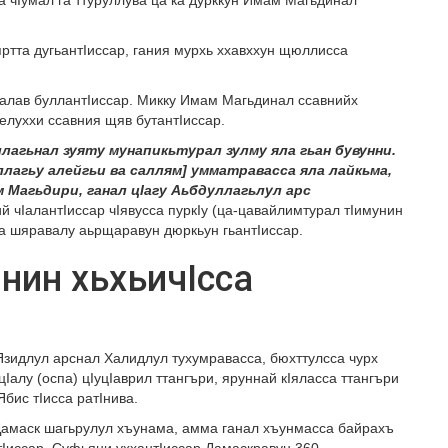
ртта дугьантIиссар, гания мурхь ххавххун щюллисса
алав буллантIиссар. Микку Имам Магьдинал ссавнийх
лелуххи ссавния щяв бутантIиссар.
лагьнал зуяту мунапикьтурал зулму яла гьан бувунни.
лагьу алейгьи ва саллям] умматравасса яла лайкьма,
м Магьдири, ганал цIагу Аьбдуллагьлул арс
ий чIалантIиссар чIявусса пуркIу (ца-цавайлимтурал тIимунин
са шяравалу аьрщаравун дюркьун гьантIиссар.
нин хьхьичIсса
 Язидлул арснал Халидлул тухумравасса, бюхттулсса чурх
Iалу (оспа) цIуцIаврил ттангъри, яруннай кIяласса ттангъри
Ябис тIисса ратIнива.
Дамаск шагьрулул хъунама, амма ганал хъунмасса байрахъ
унтIиссар. Суфьяни уххантIиссар Дамаскравун 360