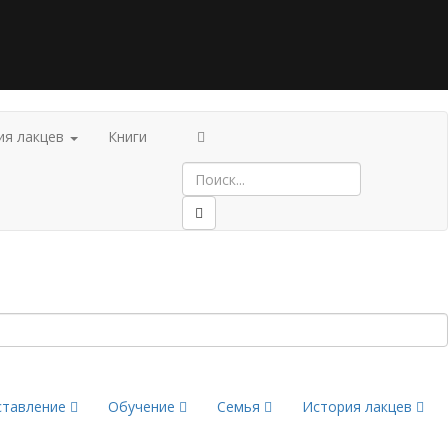
ия лакцев
Книги
ставление
Обучение
Семья
История лакцев