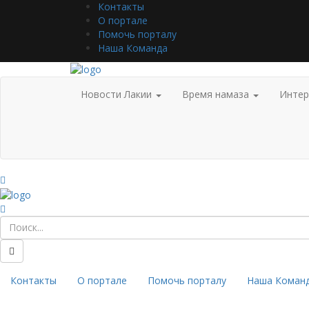
Контакты
О портале
Помочь порталу
Наша Команда
Новости Лакии
Время намаза
Инте
Контакты
О портале
Помочь порталу
Наша Коман