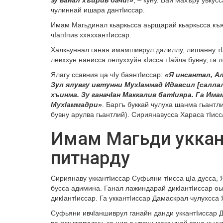
чулиннай ишара дантIиссар.
Имам Магьдинал кьаркьсса аьрщарай кьаркьсса къя
чIапIпив ххяххантIиссар.
Халкьуннал ганая имамшиврул далиллу, лишанну тI
левххун нанисса лелуххуйн кIисса тIайла бувну, га 
Ялагу ссавния ца чIу баянтIиссар:
«Я инсантал, Ал
Зул ялувгу ивтунни МухIаммад Идавсил [саллал
хъинма. Зу ганачIан Маккалив батIияра. Га Има
МухIаммадри»
. Баргъ буккай чулуха шанма гьантл
бувну арулва гьантлий). Сириянавусса Хараса тIис
Имам Магьди уккан
питнарду
Сириянаву уккантIиссар Суфьяни тIисса цIа дусса,
бусса адимина. Ганал лажиндарай дикIантIиссар оьц
дикIантIиссар. Га уккантIиссар Дамаскрал чулухсса 
Суфьяни ивчIаншиврул ганайн данди уккантIиссар 
ва гуж ккавкукун, га нигьа увсун махъунай зана хь