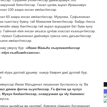
 азаруннай биянтIиссар. Ганал цалва аьрал Иракьнавун
йннал 100 азара инсан ивчIантIиссар.
ннал 60 азара инсан ивчIантIиссар. Мукунма, Суфьянинал
а гьанттагу бувну, гай Маккалив бачинтIиссар. Байда тIисса
кнайн амру бантIиссар гай аьрал аьрщарая бат бува куну.
 Гайнная кIия инсан акъаса цучIав ххассал къахьунтIиссар.
 чIумал Суфьянинал дакIнивун гужсса нигь дагьантIиссар.
ьяни ивчIантIтиссар.
раву увкуну бур:
«Имам Магьди къауккантIиссар
 тIун къабивкIссаксса»
.
й кIура даллай душиву: оьмур баврия дакI дуллай бур,
р.
С
чивчуссар Имам Магьдинал лишанная бусласисса лу. Ва
ал дянив фитна хьунтIиссар. Га фитна ца чулух
Н
 Мукун бикIантIиссар, ссаврунная ца чIу баяннин:
вкусса.
лагьу аьлайгьи ва саллям] бувсмур хIакьину бусураннал