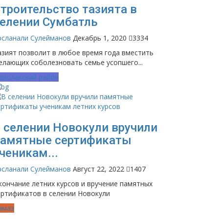
троительство тазията в
елении Сумбатль
рсланали Сулейманов
Декабрь 1, 2020
3334
азият позволит в любое время года вместить
елающих соболезновать семье усопшего...
оволакский район
 селении Новокули вручили
памятные сертификаты
ченикам...
рсланали Сулейманов
Август 22, 2022
1407
кончание летних курсов и вручение памятных
ертификатов в селении Новокули
амаз