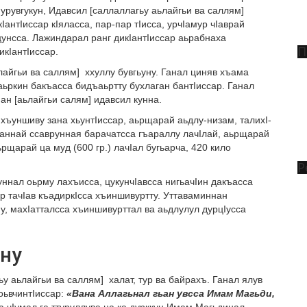
урувгукун, Идавсил [саллаллагьу аьлайгьи ва саллям]
IантIиссар кIяласса, пар-пар тIисса, урчIамур чIаврай
 ццунсса. Лажиндарал ранг дикIантIиссар аьрабнаха
П
икIантIиссар.
айгьи ва саллям] ххуллу бувгьуну. Ганал циняв хъама
 аьркин бакъасса бидъаьртту бухлаган бантIиссар. Ганал
н [аьлайгьи салям] идавсил кунна.
хъуншиву зана хьунтIиссар, аьрщарай аьдлу-низам, талихI-
аннай ссаврунная барачатсса гъараллу лачIлай, аьрщарай
рщарай ца муд (600 гр.) лачIал бугьарча, 420 кило
Р
ьуннал оьрму лахъисса, цукунчIавсса нигьачIин дакъасса
ар тачIав къадиркIсса хъиншивуртту. Уттаваминнан
у, махIатталсса хъиншивурттал ва аьдлулул дурцIусса
ну
у аьлайгьи ва саллям] халат, тур ва байрахъ. Ганал ялув
оьвчинтIиссар:
«Вана Аллагьнал гьан увсса Имам Магьди,
са чIумал га ттуруллува ца ка дурккун Имам Магьдинал