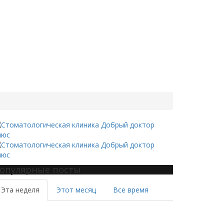
опулярные посты
Эта неделя
Этот месяц
Все время