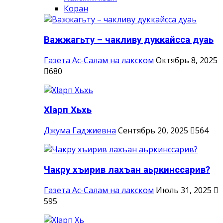
Коран
Важжагьту – чакливу дуккайсса дуаь
Газета Ас-Салам на лакском
Октябрь 8, 2025
680
Хlарп Хьхь
Джума Гаджиевна
Сентябрь 20, 2025
564
Чакру хъирив лахъан аьркинссарив?
Газета Ас-Салам на лакском
Июль 31, 2025
595