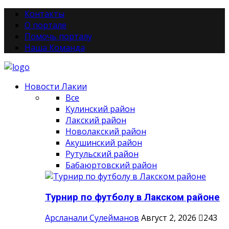
Контакты
О портале
Помочь порталу
Наша Команда
Новости Лакии
Все
Кулинский район
Лакский район
Новолакский район
Акушинский район
Рутульский район
Бабаюртовский район
Турнир по футболу в Лакском районе
Арсланали Сулейманов
Август 2, 2026
243