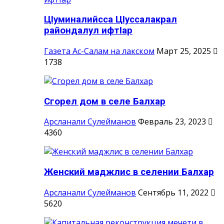
ЦIуминалийсса ЦIуссалакрал
райондалул ифтIар
Газета Ас-Салам на лакском
Март 25, 2025
1738
Сгорел дом в селе Балхар
Арсланали Сулейманов
Февраль 23, 2023
4360
Женский маджлис в селении Балхар
Арсланали Сулейманов
Сентябрь 11, 2022
5620