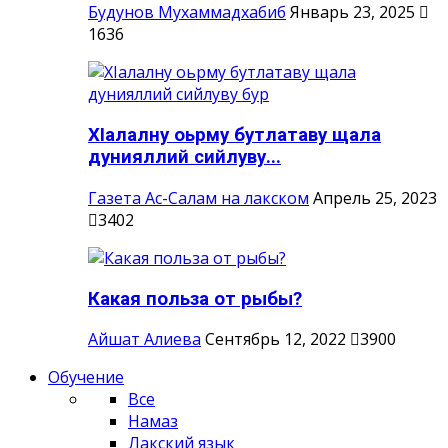
Будунов Мухаммадхабиб
Январь 23, 2025
1636
ХIалалну оьрму бутлатаву щала
дунияллий сийлуву...
Газета Ас-Салам на лакском
Апрель 25, 2023
3402
Какая польза от рыбы?
Айшат Алиева
Сентябрь 12, 2022
3900
Обучение
Все
Намаз
Лакский язык