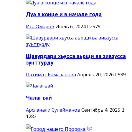
Дуа в конце и в начале года
Иса Омаров
Июль 6, 2024
2579
Щавурдари хьусса аьрщи ва зивзусса
зунттурду
Патимат Рамазанова
Апрель 20, 2026
589
Чалагъай
Арсланали Сулейманов
Сентябрь 4, 2025
1283