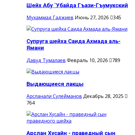
Шейх Абу `Убайда Гъази-Гъумукский
Мухаммад Гаджиев
Июнь 27, 2026
345
Супруга шейха Саида Ахмада аль-
Ямани
Давуд Тумалаев
Февраль 10, 2026
789
Выдающиеся лакцы
Арсланали Сулейманов
Декабрь 28, 2025
764
Арслан Хусайн - праведный сын