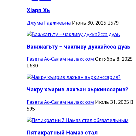
Хlарп Хь
Джума Гаджиевна
Июнь 30, 2025
579
Важжагьту – чакливу дуккайсса дуаь
Газета Ас-Салам на лакском
Октябрь 8, 2025
680
Чакру хъирив лахъан аьркинссарив?
Газета Ас-Салам на лакском
Июль 31, 2025
595
Пятикратный Намаз стал