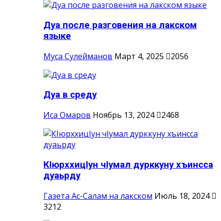
Дуа после разговения на лакском
языке
Муса Сулейманов
Март 4, 2025
2056
Дуа в среду
Иса Омаров
Ноябрь 13, 2024
2468
КIюрххицIун чIумал дурккуну хъинсса
дуаьрду
Газета Ас-Салам на лакском
Июль 18, 2024
3212