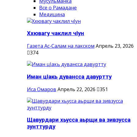
Мусульманка
Все о Рамадане
Медицина
Ххювагу чаклил чIун
Газета Ас-Салам на лакском
Апрель 23, 2026
374
Иман цIакь дувансса давуртту
Иса Омаров
Апрель 22, 2026
351
Щавурдари хьусса аьрщи ва зивзусса
зунттурду