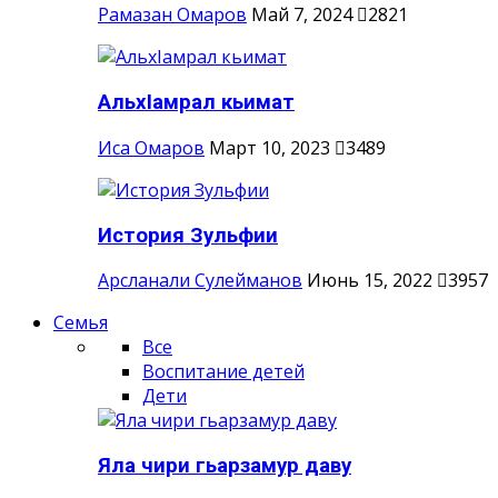
Рамазан Омаров
Май 7, 2024
2821
АльхIамрал кьимат
Иса Омаров
Март 10, 2023
3489
История Зульфии
Арсланали Сулейманов
Июнь 15, 2022
3957
Семья
Все
Воспитание детей
Дети
Яла чири гьарзамур даву