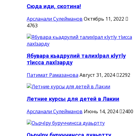
Сюда иди, скотина!
Арсланали Сулейманов
Октябрь 11, 2022
4763
Ябувара кьадрулий талихlрал кlутlу
тlисса лахlзарду
Патимат Рамазанова
Август 31, 2024
2292
Летние курсы для детей в Лакии
Арсланали Сулейманов
Июнь 14, 2024
2400
ОьрчIру буруччинсса дуаьртту