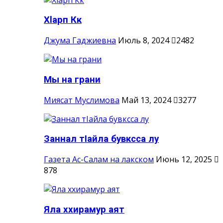
Хlарп Кк
Джума Гаджиевна
Июль 8, 2024
2482
Мы на грани
Миясат Муслимова
Май 13, 2024
3277
Заннал тIайла бувксса лу
Газета Ас-Салам на лакском
Июнь 12, 2025
878
Яла ххирамур аят