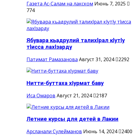
Газета Ас-Салам на лакском
Июнь 7, 2025
774
Ябувара кьадрулий талихlрал кlутlу
тlисса лахlзарду
Патимат Рамазанова
Август 31, 2024
2292
Нитти-буттаха хIурмат баву
Иса Омаров
Август 21, 2024
2187
Летние курсы для детей в Лакии
Арсланали Сулейманов
Июнь 14, 2024
2400