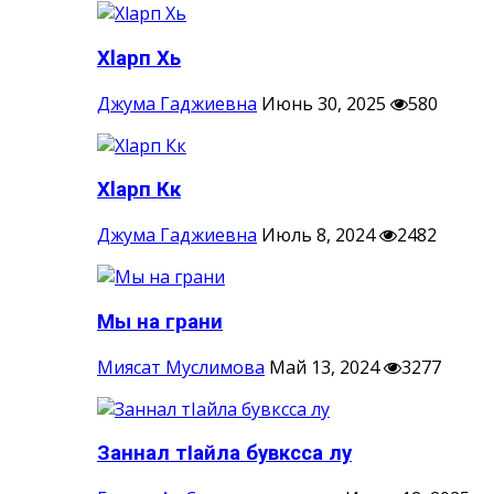
Хlарп Хь
Джума Гаджиевна
Июнь 30, 2025
580
Хlарп Кк
Джума Гаджиевна
Июль 8, 2024
2482
Мы на грани
Миясат Муслимова
Май 13, 2024
3277
Заннал тIайла бувксса лу