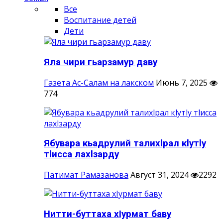
Все
Воспитание детей
Дети
Яла чири гьарзамур даву
Газета Ас-Салам на лакском
Июнь 7, 2025
774
Ябувара кьадрулий талихlрал кlутlу
тlисса лахlзарду
Патимат Рамазанова
Август 31, 2024
2292
Нитти-буттаха хIурмат баву