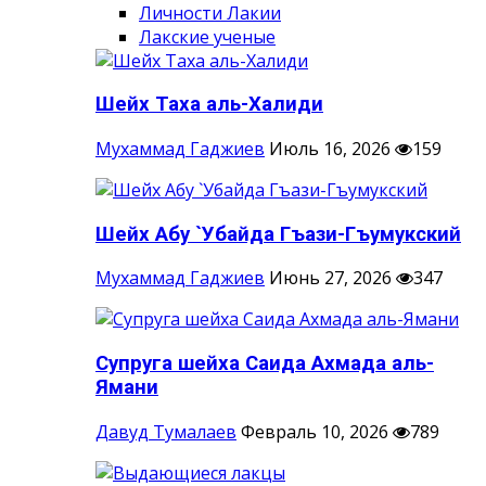
Личности Лакии
Лакские ученые
Шейх Таха аль-Халиди
Мухаммад Гаджиев
Июль 16, 2026
159
Шейх Абу `Убайда Гъази-Гъумукский
Мухаммад Гаджиев
Июнь 27, 2026
347
Супруга шейха Саида Ахмада аль-
Ямани
Давуд Тумалаев
Февраль 10, 2026
789