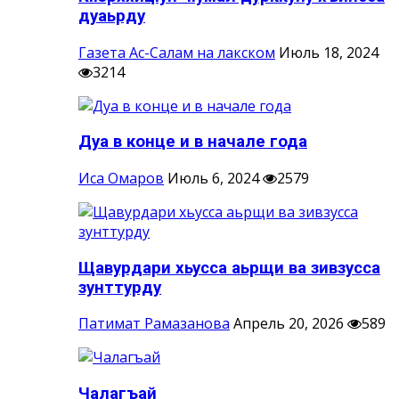
дуаьрду
Газета Ас-Салам на лакском
Июль 18, 2024
3214
Дуа в конце и в начале года
Иса Омаров
Июль 6, 2024
2579
Щавурдари хьусса аьрщи ва зивзусса
зунттурду
Патимат Рамазанова
Апрель 20, 2026
589
Чалагъай