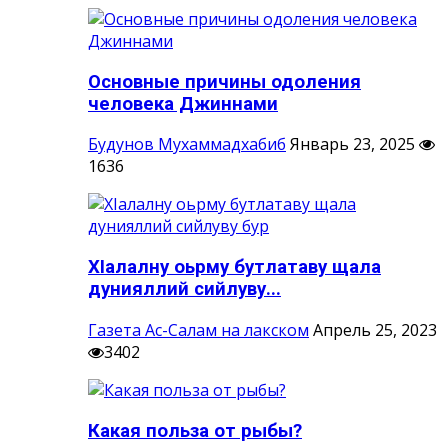
Основные причины одоления
человека Джиннами
Будунов Мухаммадхабиб
Январь 23, 2025
1636
ХIалалну оьрму бутлатаву щала
дунияллий сийлуву...
Газета Ас-Салам на лакском
Апрель 25, 2023
3402
Какая польза от рыбы?