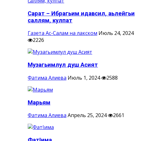
Сарат – Ибрагьим идавсил, аьлейгьи
саллям, кулпат
Газета Ас-Салам на лакском
Июль 24, 2024
2226
Музагьимлул душ Асият
Фатима Алиева
Июль 1, 2024
2588
Марьям
Фатима Алиева
Апрель 25, 2024
2661
ФатIима