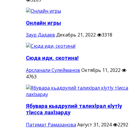
Онлайн игры
Заур Дадаев
Декабрь 21, 2022
3318
Сюда иди, скотина!
Арсланали Сулейманов
Октябрь 11, 2022
4763
Ябувара кьадрулий талихlрал кlутlу
тlисса лахlзарду
Патимат Рамазанова
Август 31, 2024
2292