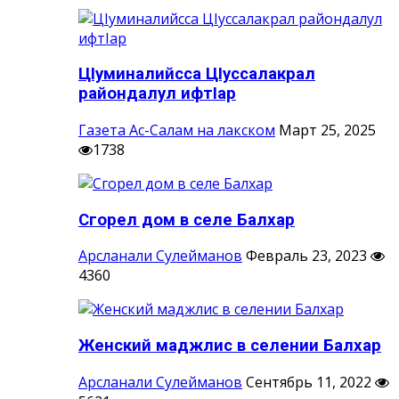
ЦIуминалийсса ЦIуссалакрал
райондалул ифтIар
Газета Ас-Салам на лакском
Март 25, 2025
1738
Сгорел дом в селе Балхар
Арсланали Сулейманов
Февраль 23, 2023
4360
Женский маджлис в селении Балхар
Арсланали Сулейманов
Сентябрь 11, 2022