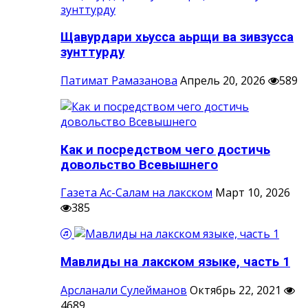
Щавурдари хьусса аьрщи ва зивзусса
зунттурду
Патимат Рамазанова
Апрель 20, 2026
589
Как и посредством чего достичь
довольство Всевышнего
Газета Ас-Салам на лакском
Март 10, 2026
385
Мавлиды на лакском языке, часть 1
Арсланали Сулейманов
Октябрь 22, 2021
4689