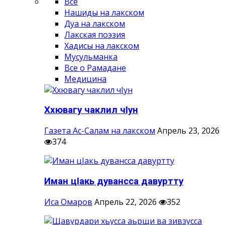
Все
Нашиды на лакском
Дуа на лакском
Лакская поэзия
Хадисы на лакском
Мусульманка
Все о Рамадане
Медицина
Ххювагу чаклил чIун
Газета Ас-Салам на лакском
Апрель 23, 2026
374
Иман цIакь дувансса давуртту
Иса Омаров
Апрель 22, 2026
352