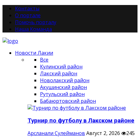
Контакты
О портале
Помочь порталу
Наша Команда
Новости Лакии
Все
Кулинский район
Лакский район
Новолакский район
Акушинский район
Рутульский район
Бабаюртовский район
Турнир по футболу в Лакском районе
Арсланали Сулейманов
Август 2, 2026
245