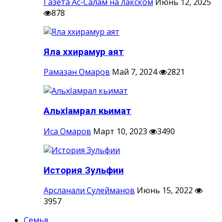
Газета Ас-Салам на лакском
Июнь 12, 2025
878
Яла ххирамур аят
Рамазан Омаров
Май 7, 2024
2821
АльхIамрал кьимат
Иса Омаров
Март 10, 2023
3490
История Зульфии
Арсланали Сулейманов
Июнь 15, 2022
3957
Семья