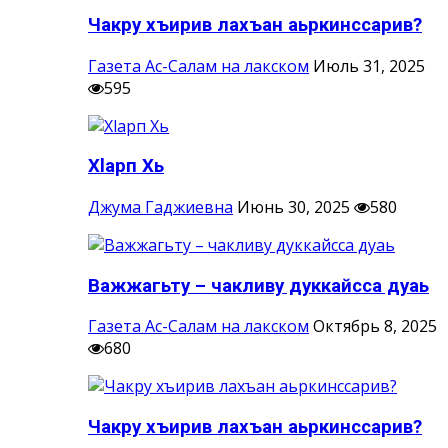
Чакру хъирив лахъан аьркинссарив?
Газета Ас-Салам на лакском
Июль 31, 2025
595
Хlарп Хь
Джума Гаджиевна
Июнь 30, 2025
580
Важжагьту – чакливу дуккайсса дуаь
Газета Ас-Салам на лакском
Октябрь 8, 2025
680
Чакру хъирив лахъан аьркинссарив?