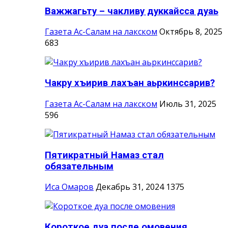
Важжагьту – чакливу дуккайсса дуаь
Газета Ас-Салам на лакском
Октябрь 8, 2025
683
Чакру хъирив лахъан аьркинссарив?
Газета Ас-Салам на лакском
Июль 31, 2025
596
Пятикратный Намаз стал
обязательным
Иса Омаров
Декабрь 31, 2024
1375
Короткое дуа после омовения