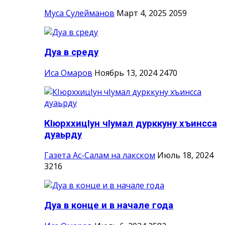
Муса Сулейманов
Март 4, 2025
2059
Дуа в среду
Иса Омаров
Ноябрь 13, 2024
2470
КIюрххицIун чIумал дурккуну хъинсса
дуаьрду
Газета Ас-Салам на лакском
Июль 18, 2024
3216
Дуа в конце и в начале года