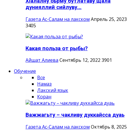
ХIалалну оьрму бутлатаву щала
дунияллий сийлуву...
Газета Ас-Салам на лакском
Апрель 25, 2023
3405
Какая польза от рыбы?
Айшат Алиева
Сентябрь 12, 2022
3901
Обучение
Все
Намаз
Лакский язык
Коран
Важжагьту – чакливу дуккайсса дуаь
Газета Ас-Салам на лакском
Октябрь 8, 2025