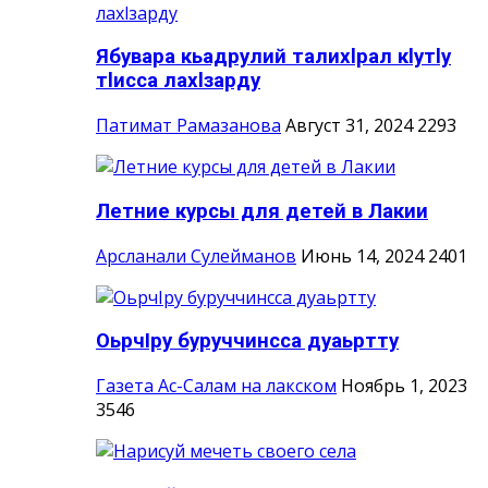
Ябувара кьадрулий талихlрал кlутlу
тlисса лахlзарду
Патимат Рамазанова
Август 31, 2024
2293
Летние курсы для детей в Лакии
Арсланали Сулейманов
Июнь 14, 2024
2401
ОьрчIру буруччинсса дуаьртту
Газета Ас-Салам на лакском
Ноябрь 1, 2023
3546