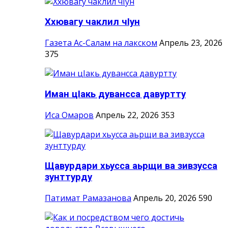
Ххювагу чаклил чIун
Газета Ас-Салам на лакском
Апрель 23, 2026
375
Иман цIакь дувансса давуртту
Иса Омаров
Апрель 22, 2026
353
Щавурдари хьусса аьрщи ва зивзусса
зунттурду
Патимат Рамазанова
Апрель 20, 2026
590