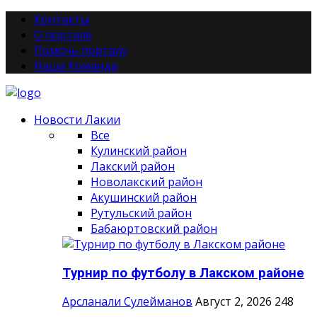
Контакты
О портале
Помочь порталу
Наша Команда
Новости Лакии
Все
Кулинский район
Лакский район
Новолакский район
Акушинский район
Рутульский район
Бабаюртовский район
Турнир по футболу в Лакском районе
Арсланали Сулейманов
Август 2, 2026
248