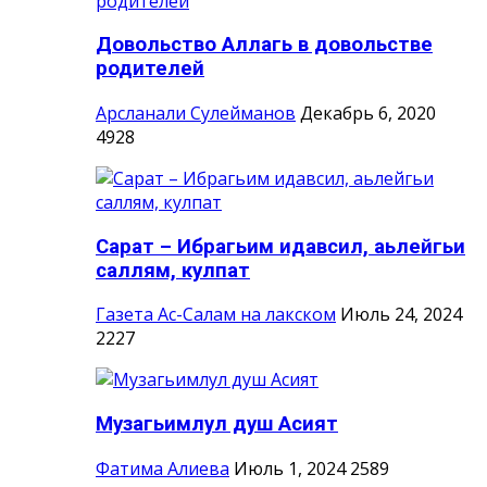
Довольство Аллагь в довольстве
родителей
Арсланали Сулейманов
Декабрь 6, 2020
4928
Сарат – Ибрагьим идавсил, аьлейгьи
саллям, кулпат
Газета Ас-Салам на лакском
Июль 24, 2024
2227
Музагьимлул душ Асият
Фатима Алиева
Июль 1, 2024
2589