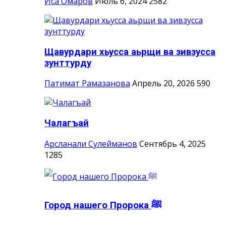
Иса Омаров
Июль 6, 2024
2582
Щавурдари хьусса аьрщи ва зивзусса
зунттурду
Патимат Рамазанова
Апрель 20, 2026
590
Чалагъай
Арсланали Сулейманов
Сентябрь 4, 2025
1285
Город нашего Пророка ‎ﷺ