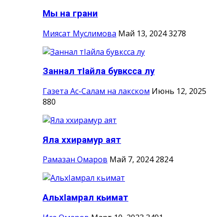
Мы на грани
Миясат Муслимова
Май 13, 2024
3278
Заннал тIайла бувксса лу
Газета Ас-Салам на лакском
Июнь 12, 2025
880
Яла ххирамур аят
Рамазан Омаров
Май 7, 2024
2824
АльхIамрал кьимат