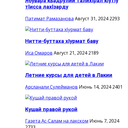
Ябувара кьадрулий талихlрал кlутlу
тlисса лахlзарду
Патимат Рамазанова
Август 31, 2024
2293
Нитти-буттаха хIурмат баву
Иса Омаров
Август 21, 2024
2189
Летние курсы для детей в Лакии
Арсланали Сулейманов
Июнь 14, 2024
2401
Кушай правой рукой
Газета Ас-Салам на лакском
Июнь 7, 2024
2733