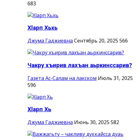
683
Хlарп Хьхь
Джума Гаджиевна
Сентябрь 20, 2025
566
Чакру хъирив лахъан аьркинссарив?
Газета Ас-Салам на лакском
Июль 31, 2025
596
Хlарп Хь
Джума Гаджиевна
Июнь 30, 2025
582