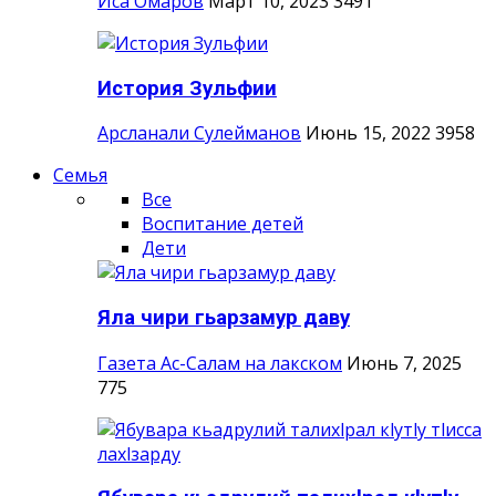
Иса Омаров
Март 10, 2023
3491
История Зульфии
Арсланали Сулейманов
Июнь 15, 2022
3958
Семья
Все
Воспитание детей
Дети
Яла чири гьарзамур даву
Газета Ас-Салам на лакском
Июнь 7, 2025
775