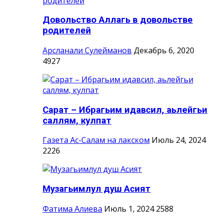
Довольство Аллагь в довольстве
родителей
Арсланали Сулейманов
Декабрь 6, 2020
4927
Сарат – Ибрагьим идавсил, аьлейгьи
саллям, кулпат
Газета Ас-Салам на лакском
Июль 24, 2024
2226
Музагьимлул душ Асият
Фатима Алиева
Июль 1, 2024
2588