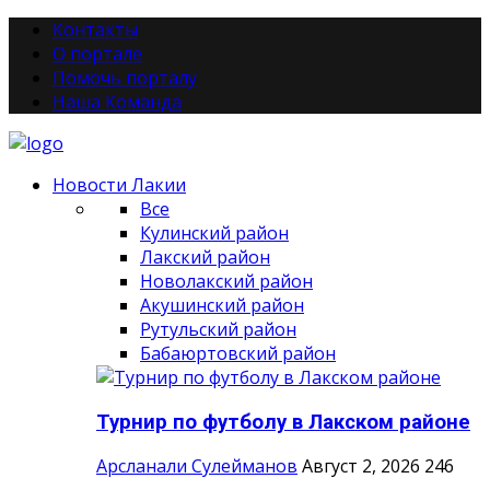
Контакты
О портале
Помочь порталу
Наша Команда
Новости Лакии
Все
Кулинский район
Лакский район
Новолакский район
Акушинский район
Рутульский район
Бабаюртовский район
Турнир по футболу в Лакском районе
Арсланали Сулейманов
Август 2, 2026
246