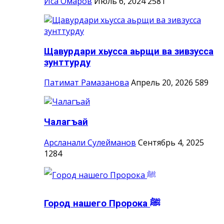
Иса Омаров
Июль 6, 2024
2581
Щавурдари хьусса аьрщи ва зивзусса
зунттурду
Патимат Рамазанова
Апрель 20, 2026
589
Чалагъай
Арсланали Сулейманов
Сентябрь 4, 2025
1284
Город нашего Пророка ‎ﷺ