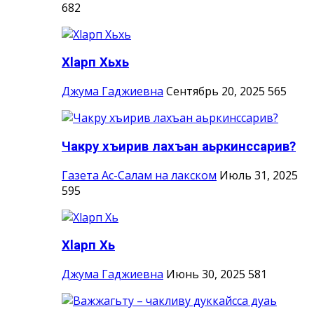
682
Хlарп Хьхь
Джума Гаджиевна
Сентябрь 20, 2025
565
Чакру хъирив лахъан аьркинссарив?
Газета Ас-Салам на лакском
Июль 31, 2025
595
Хlарп Хь
Джума Гаджиевна
Июнь 30, 2025
581