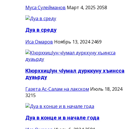
Муса Сулейманов
Март 4, 2025
2058
Дуа в среду
Иса Омаров
Ноябрь 13, 2024
2469
КIюрххицIун чIумал дурккуну хъинсса
дуаьрду
Газета Ас-Салам на лакском
Июль 18, 2024
3215
Дуа в конце и в начале года