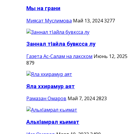
Мы на грани
Миясат Муслимова
Май 13, 2024
3277
Заннал тIайла бувксса лу
Газета Ас-Салам на лакском
Июнь 12, 2025
879
Яла ххирамур аят
Рамазан Омаров
Май 7, 2024
2823
АльхIамрал кьимат