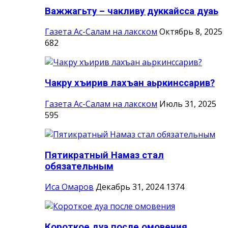
Важжагьту – чакливу дуккайсса дуаь
Газета Ас-Салам на лакском
Октябрь 8, 2025
682
Чакру хъирив лахъан аьркинссарив?
Газета Ас-Салам на лакском
Июль 31, 2025
595
Пятикратный Намаз стал
обязательным
Иса Омаров
Декабрь 31, 2024
1374
Короткое дуа после омовения