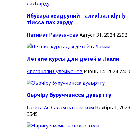
Ябувара кьадрулий талихlрал кlутlу
тlисса лахlзарду
Патимат Рамазанова
Август 31, 2024
2292
Летние курсы для детей в Лакии
Арсланали Сулейманов
Июнь 14, 2024
2400
ОьрчIру буруччинсса дуаьртту
Газета Ас-Салам на лакском
Ноябрь 1, 2023
3545