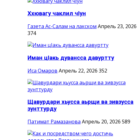
Ххювагу чаклил чIун
Газета Ас-Салам на лакском
Апрель 23, 2026
374
Иман цIакь дувансса давуртту
Иса Омаров
Апрель 22, 2026
352
Щавурдари хьусса аьрщи ва зивзусса
зунттурду
Патимат Рамазанова
Апрель 20, 2026
589