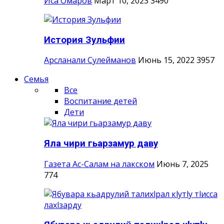
Иса Омаров
Март 10, 2023
3490
История Зульфии
Арсланали Сулейманов
Июнь 15, 2022
3957
Семья
Все
Воспитание детей
Дети
Яла чири гьарзамур даву
Газета Ас-Салам на лакском
Июнь 7, 2025
774