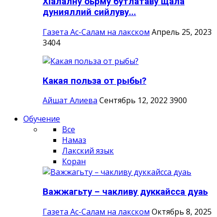
ХIалалну оьрму бутлатаву щала
дунияллий сийлуву...
Газета Ас-Салам на лакском
Апрель 25, 2023
3404
Какая польза от рыбы?
Айшат Алиева
Сентябрь 12, 2022
3900
Обучение
Все
Намаз
Лакский язык
Коран
Важжагьту – чакливу дуккайсса дуаь
Газета Ас-Салам на лакском
Октябрь 8, 2025