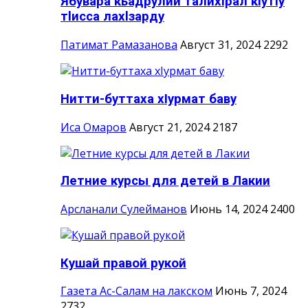
Ябувара кьадрулий талихlрал кlутlу
тlисса лахlзарду
Патимат Рамазанова
Август 31, 2024
2292
Нитти-буттаха хIурмат баву
Иса Омаров
Август 21, 2024
2187
Летние курсы для детей в Лакии
Арсланали Сулейманов
Июнь 14, 2024
2400
Кушай правой рукой
Газета Ас-Салам на лакском
Июнь 7, 2024
2732