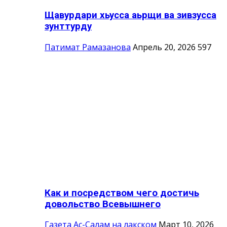
Щавурдари хьусса аьрщи ва зивзусса
зунттурду
Патимат Рамазанова
Апрель 20, 2026
597
Как и посредством чего достичь
довольство Всевышнего
Газета Ас-Салам на лакском
Март 10, 2026