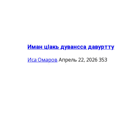
Иман цIакь дувансса давуртту
Иса Омаров
Апрель 22, 2026
353